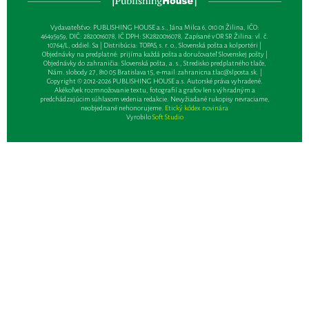
Vydavateľsťvo: PUBLISHING HOUSE a.s., Jána Milca 6, 010 01 Žilina, IČO:
46495959, DIČ: 2820016078, IČ DPH: SK2820016078, Zapísané v OR SR Žilina: vl. č.
10764/L, oddiel: Sa | Distribúcia: TOPAS, s. r. o., Slovenská pošta a kolportéri |
Objednávky na predplatné: prijíma každá pošta a doručovateľ Slovenskej pošty |
Objednávky do zahraničia: Slovenská pošta, a. s., Stredisko predplatného tlače,
Nám. slobody 27, 810 05 Bratislava 15, e-mail:
zahranicna.tlac@slposta.sk
. |
Copyright © 2012-2026 PUBLISHING HOUSE a.s. Autorské práva vyhradené.
Akékoľvek rozmnožovanie textu, fotografií a grafov len s výhradným a
predchádzajúcim súhlasom vedenia redakcie. Nevyžiadané rukopisy nevraciame,
neobjednané nehonorujeme.
Etický kódex novinára
Vyrobilo
Soft Studio