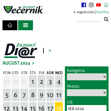
6. august 2026 |
Jozefína
|
<
AUGUST 2024
>
Kategória:
PON
UTO
STR
ŠTV
PIA
SOB
NED
29
30
31
1
2
3
4
Miesto:
5
6
7
8
9
10
11
Od:
12
13
14
15
16
17
18