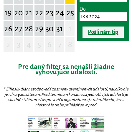
Do:
19
20
21
22
23
24
25
26
27
28
29
30
31
1
Pošli nám tip
2
3
4
5
6
7
8
Pre daný filter sa nenašli žiadne
vyhovujúce udalosti.
* Žilinský diár nezodpovedá za zmeny uverejnených udalostí, nakoľko nie
je ich organizátorom. Pred termínom konania sa jednotlivých udalostí je
vhodné si dátum a čas preveriť u organizátora aj z toho dôvodu, že na
niektoré je treba prihlásiť sa vopred.