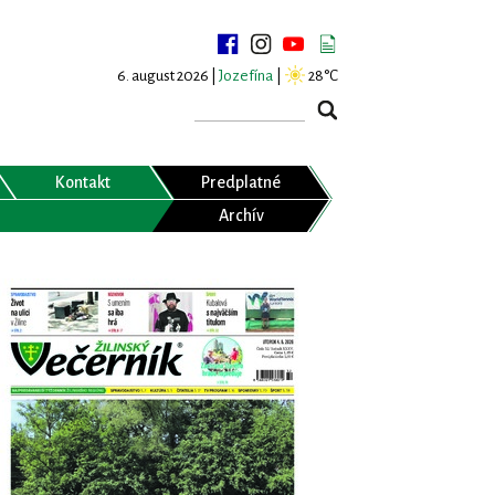
6. august 2026 |
Jozefína
|
28°C
Kontakt
Predplatné
Archív