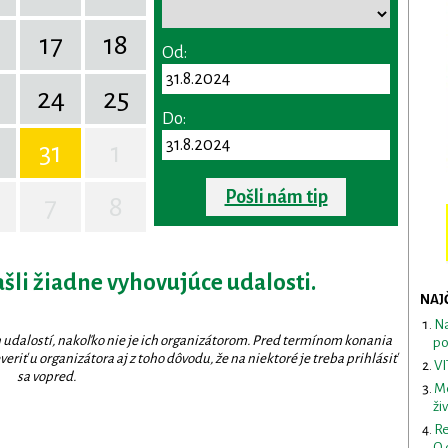
17
18
Od:
24
25
Do:
31
1
Pošli nám tip
7
8
ašli žiadne vyhovujúce udalosti.
NAJ
Na
 udalostí, nakoľko nie je ich organizátorom. Pred termínom konania
po
eriť u organizátora aj z toho dôvodu, že na niektoré je treba prihlásiť
VI
sa vopred.
Me
ži
Re
O 