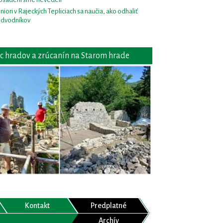
niori v Rajeckých Tepliciach sa naučia, ako odhaliť
dvodníkov
c hradov a zrúcanín na Starom hrade
Kontakt
Predplatné
Archív