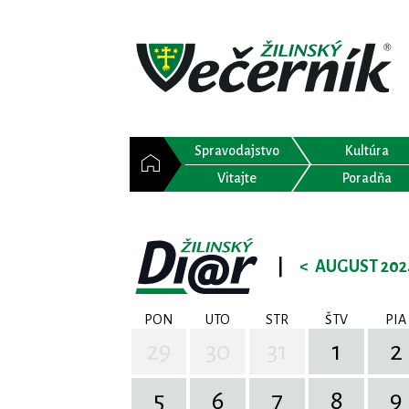
Spravodajstvo
Kultúra
Vitajte
Poradňa
|
<
AUGUST 202
PON
UTO
STR
ŠTV
PIA
29
30
31
1
2
5
6
7
8
9