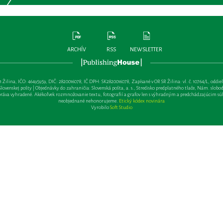
ARCHÍV
RSS
NEWSLETTER
lina, IČO: 46495959, DIČ: 2820016078, IČ DPH: SK2820016078, Zapísané v OR SR Žilina: vl. č. 10764/L, oddiel: Sa 
ovenskej pošty | Objednávky do zahraničia: Slovenská pošta, a. s., Stredisko predplatného tlače, Nám. slobody 
va vyhradené. Akékoľvek rozmnožovanie textu, fotografií a grafov len s výhradným a predchádzajúcim sú
neobjednané nehonorujeme.
Etický kódex novinára
Vyrobilo
Soft Studio