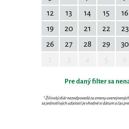
12
13
14
15
16
19
20
21
22
23
26
27
28
29
30
2
3
4
5
6
Pre daný filter sa nen
* Žilinský diár nezodpovedá za zmeny uverejnených
sa jednotlivých udalostí je vhodné si dátum a čas prev