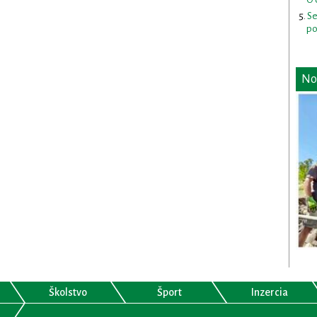
Se
po
No
Školstvo
Šport
Inzercia