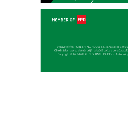
Vydavateľsťvo: PUBLISHING HOUSE a.s., Jána Milca 6, 010 01 Ži
Objednávky na predplatné: prijíma každá pošta a doručovateľ Sl
Copyright © 2012-2026 PUBLISHING HOUSE a.s. Autorské prá