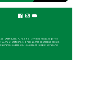
| Distribúcia: TOPAS, s. r. o., Slovenská pošta a kolportéri |
27, 810 05 Bratislava 15, e-mail:
zahranicna.tlac@slposta.sk
. |
hlasom vedenia redakcie. Nevyžiadané rukopisy nevraciame,