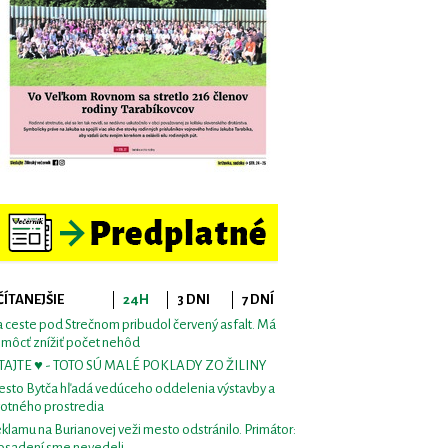
ČÍTANEJŠIE
24H
3 DNI
7 DNÍ
 ceste pod Strečnom pribudol červený asfalt. Má
môcť znížiť počet nehôd
TAJTE ♥ - TOTO SÚ MALÉ POKLADY ZO ŽILINY
sto Bytča hľadá vedúceho oddelenia výstavby a
votného prostredia
klamu na Burianovej veži mesto odstránilo. Primátor:
osadení sme nevedeli