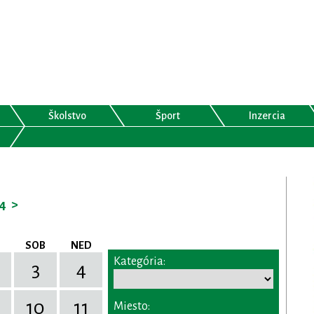
Školstvo
Šport
Inzercia
4
>
SOB
NED
Kategória:
3
4
10
11
Miesto: