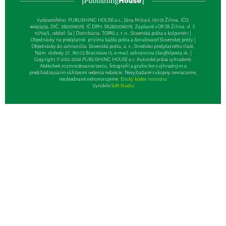
Vydavateľsťvo: PUBLISHING HOUSE a.s., Jána Milca 6, 010 01 Žilina, IČO:
46495959, DIČ: 2820016078, IČ DPH: SK2820016078, Zapísané v OR SR Žilina: vl. č.
10764/L, oddiel: Sa | Distribúcia: TOPAS, s. r. o., Slovenská pošta a kolportéri |
Objednávky na predplatné: prijíma každá pošta a doručovateľ Slovenskej pošty |
Objednávky do zahraničia: Slovenská pošta, a. s., Stredisko predplatného tlače,
Nám. slobody 27, 810 05 Bratislava 15, e-mail:
zahranicna.tlac@slposta.sk
. |
Copyright © 2012-2026 PUBLISHING HOUSE a.s. Autorské práva vyhradené.
Akékoľvek rozmnožovanie textu, fotografií a grafov len s výhradným a
predchádzajúcim súhlasom vedenia redakcie. Nevyžiadané rukopisy nevraciame,
neobjednané nehonorujeme.
Etický kódex novinára
Vyrobilo
Soft Studio