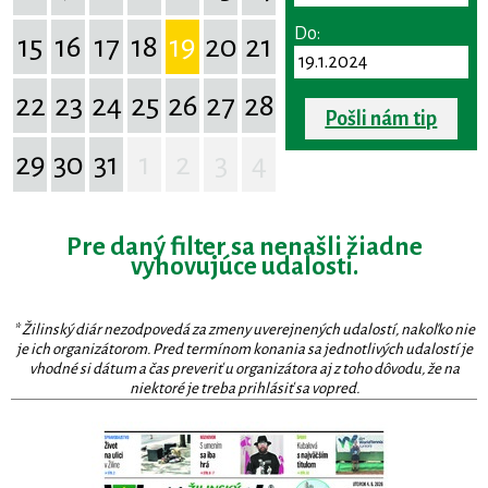
Do:
15
16
17
18
19
20
21
22
23
24
25
26
27
28
Pošli nám tip
29
30
31
1
2
3
4
Pre daný filter sa nenašli žiadne
vyhovujúce udalosti.
* Žilinský diár nezodpovedá za zmeny uverejnených udalostí, nakoľko nie
je ich organizátorom. Pred termínom konania sa jednotlivých udalostí je
vhodné si dátum a čas preveriť u organizátora aj z toho dôvodu, že na
niektoré je treba prihlásiť sa vopred.