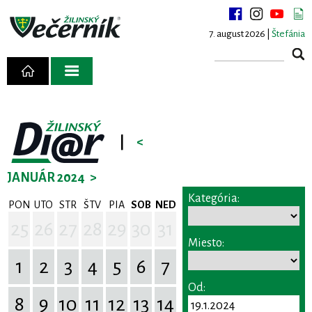
7. august 2026 |
Štefánia
|
<
JANUÁR 2024
>
Kategória:
PON
UTO
STR
ŠTV
PIA
SOB
NED
25
26
27
28
29
30
31
Miesto:
1
2
3
4
5
6
7
Od:
8
9
10
11
12
13
14