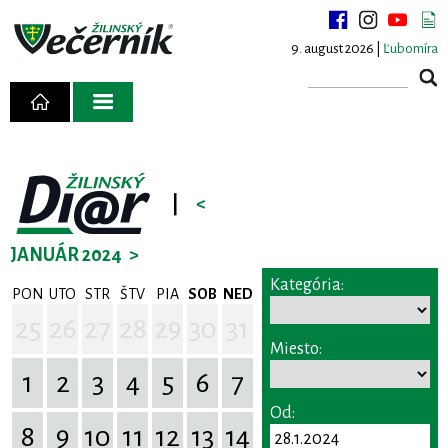
9. august 2026 |
Ľubomíra
|
<
JANUÁR 2024
>
Kategória:
PON
UTO
STR
ŠTV
PIA
SOB
NED
25
26
27
28
29
30
31
Miesto:
1
2
3
4
5
6
7
Od:
8
9
10
11
12
13
14