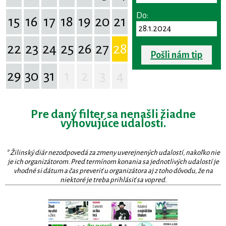
Do:
15
16
17
18
19
20
21
22
23
24
25
26
27
28
Pošli nám tip
29
30
31
1
2
3
4
Pre daný filter sa nenašli žiadne
vyhovujúce udalosti.
* Žilinský diár nezodpovedá za zmeny uverejnených udalostí, nakoľko nie
je ich organizátorom. Pred termínom konania sa jednotlivých udalostí je
vhodné si dátum a čas preveriť u organizátora aj z toho dôvodu, že na
niektoré je treba prihlásiť sa vopred.