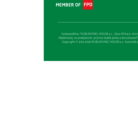
Vydavateľsťvo: PUBLISHING HOUSE a.s., Jána Milca 6, 010 01 Ži
Objednávky na predplatné: prijíma každá pošta a doručovateľ Sl
Copyright © 2012-2026 PUBLISHING HOUSE a.s. Autorské prá