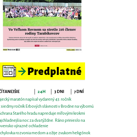
ČÍTANEJŠIE
24H
3 DNI
7 DNÍ
jecký maratón napísal vydarený 43. ročník
 siedmy ročník Erbových slávnosti v Brodne na výbornú
chrana Starého hradu napreduje míľovými krokmi
jchladnejšia noc za dva týždne. Ráno prinieslo na
ovensko výrazné ochladenie
chylovka rozvonia medom a ožije zvukom heligónok