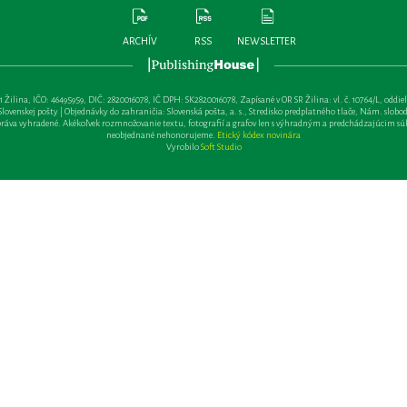
ARCHÍV
RSS
NEWSLETTER
lina, IČO: 46495959, DIČ: 2820016078, IČ DPH: SK2820016078, Zapísané v OR SR Žilina: vl. č. 10764/L, oddiel: Sa 
ovenskej pošty | Objednávky do zahraničia: Slovenská pošta, a. s., Stredisko predplatného tlače, Nám. slobody 
va vyhradené. Akékoľvek rozmnožovanie textu, fotografií a grafov len s výhradným a predchádzajúcim sú
neobjednané nehonorujeme.
Etický kódex novinára
Vyrobilo
Soft Studio