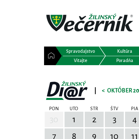
Spravodajstvo
Kultúra
Vitajte
Poradňa
|
<
OKTÓBER 2
PON
UTO
STR
ŠTV
PIA
30
1
2
3
4
7
8
9
10
11