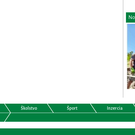
No
Školstvo
Šport
Inzercia