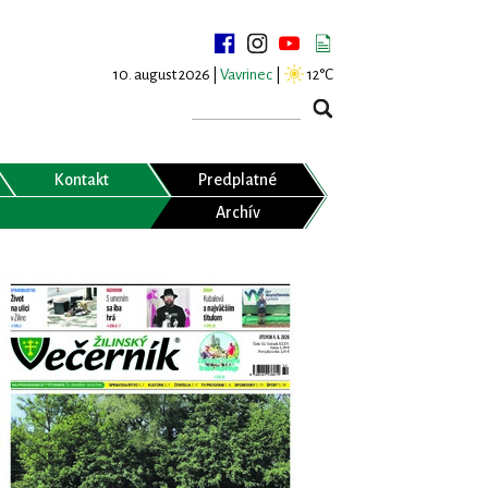
10. august 2026 |
Vavrinec
|
12°C
Kontakt
Predplatné
Archív