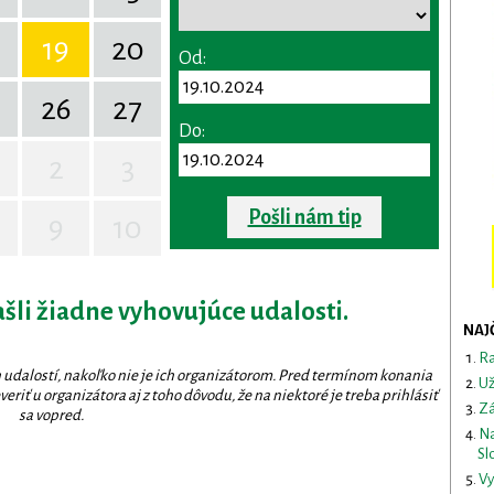
19
20
Od:
26
27
Do:
2
3
Pošli nám tip
9
10
ašli žiadne vyhovujúce udalosti.
NAJ
Ra
 udalostí, nakoľko nie je ich organizátorom. Pred termínom konania
Už
eriť u organizátora aj z toho dôvodu, že na niektoré je treba prihlásiť
Zá
sa vopred.
Na
Sl
Vy