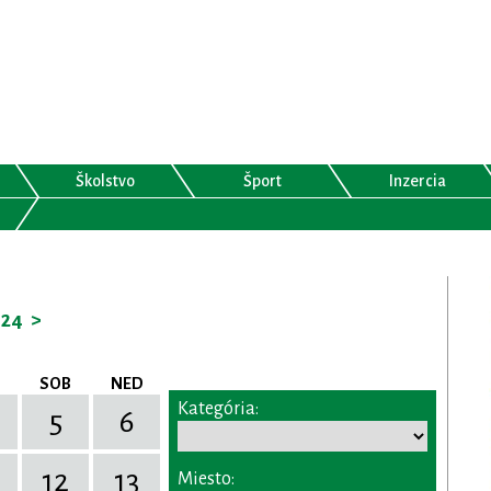
Školstvo
Šport
Inzercia
024
>
SOB
NED
Kategória:
5
6
12
13
Miesto: