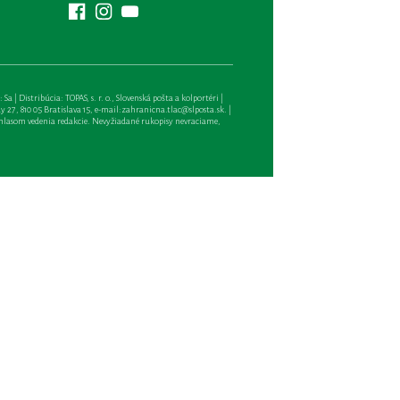
| Distribúcia: TOPAS, s. r. o., Slovenská pošta a kolportéri |
27, 810 05 Bratislava 15, e-mail:
zahranicna.tlac@slposta.sk
. |
hlasom vedenia redakcie. Nevyžiadané rukopisy nevraciame,