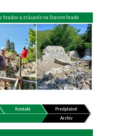
c hradov a zrúcanín na Starom hrade
Kontakt
Predplatné
Archív