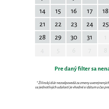
14
15
16
17
18
21
22
23
24
25
28
29
30
31
1
4
5
6
7
8
Pre daný filter sa nen
* Žilinský diár nezodpovedá za zmeny uverejnených
sa jednotlivých udalostí je vhodné si dátum a čas prev