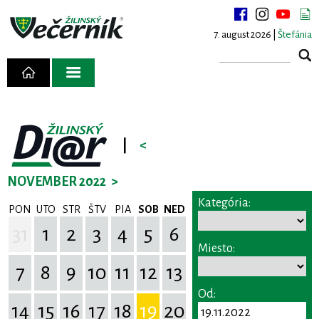
7. august 2026 |
Štefánia
|
<
NOVEMBER 2022
>
Kategória:
PON
UTO
STR
ŠTV
PIA
SOB
NED
31
1
2
3
4
5
6
Miesto:
7
8
9
10
11
12
13
Od:
14
15
16
17
18
19
20