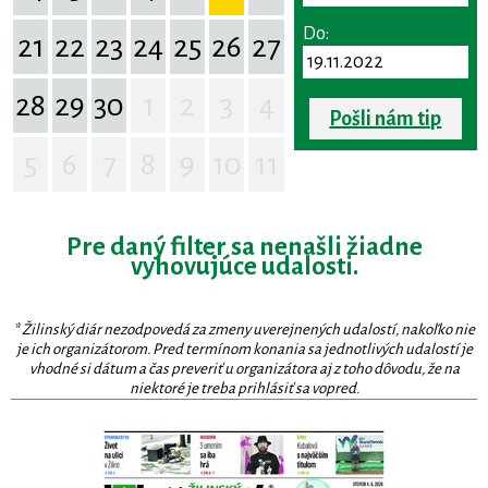
Do:
21
22
23
24
25
26
27
28
29
30
1
2
3
4
Pošli nám tip
5
6
7
8
9
10
11
Pre daný filter sa nenašli žiadne
vyhovujúce udalosti.
* Žilinský diár nezodpovedá za zmeny uverejnených udalostí, nakoľko nie
je ich organizátorom. Pred termínom konania sa jednotlivých udalostí je
vhodné si dátum a čas preveriť u organizátora aj z toho dôvodu, že na
niektoré je treba prihlásiť sa vopred.