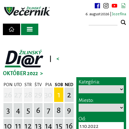
6. august 2026 |
Jozefína
|
<
OKTÓBER 2022
>
Kategória:
PON
UTO
STR
ŠTV
PIA
SOB
NED
26
27
28
29
30
1
2
Miesto:
3
4
5
6
7
8
9
Od:
10
11
12
13
14
15
16