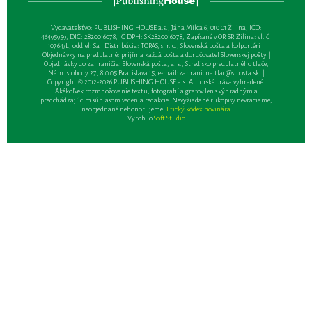
Vydavateľsťvo: PUBLISHING HOUSE a.s., Jána Milca 6, 010 01 Žilina, IČO:
46495959, DIČ: 2820016078, IČ DPH: SK2820016078, Zapísané v OR SR Žilina: vl. č.
10764/L, oddiel: Sa | Distribúcia: TOPAS, s. r. o., Slovenská pošta a kolportéri |
Objednávky na predplatné: prijíma každá pošta a doručovateľ Slovenskej pošty |
Objednávky do zahraničia: Slovenská pošta, a. s., Stredisko predplatného tlače,
Nám. slobody 27, 810 05 Bratislava 15, e-mail:
zahranicna.tlac@slposta.sk
. |
Copyright © 2012-2026 PUBLISHING HOUSE a.s. Autorské práva vyhradené.
Akékoľvek rozmnožovanie textu, fotografií a grafov len s výhradným a
predchádzajúcim súhlasom vedenia redakcie. Nevyžiadané rukopisy nevraciame,
neobjednané nehonorujeme.
Etický kódex novinára
Vyrobilo
Soft Studio