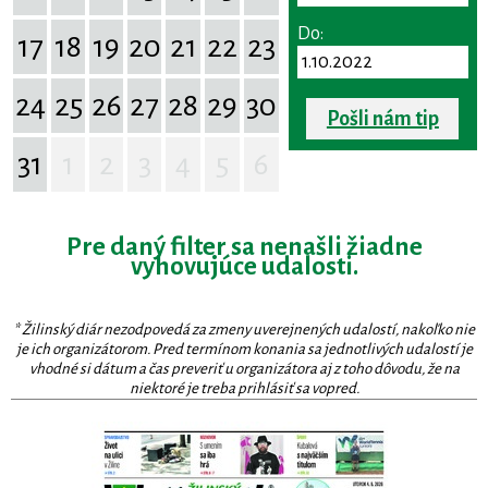
Do:
17
18
19
20
21
22
23
24
25
26
27
28
29
30
Pošli nám tip
31
1
2
3
4
5
6
Pre daný filter sa nenašli žiadne
vyhovujúce udalosti.
* Žilinský diár nezodpovedá za zmeny uverejnených udalostí, nakoľko nie
je ich organizátorom. Pred termínom konania sa jednotlivých udalostí je
vhodné si dátum a čas preveriť u organizátora aj z toho dôvodu, že na
niektoré je treba prihlásiť sa vopred.