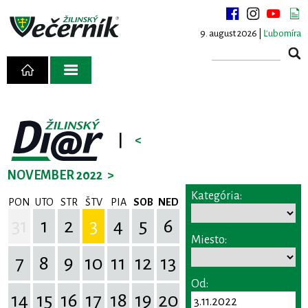
9. august 2026 |
Ľubomíra
|
<
NOVEMBER 2022
>
Kategória:
PON
UTO
STR
ŠTV
PIA
SOB
NED
31
1
2
3
4
5
6
Miesto:
7
8
9
10
11
12
13
Od:
14
15
16
17
18
19
20