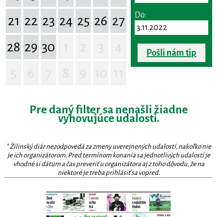
Do:
21
22
23
24
25
26
27
28
29
30
1
2
3
4
Pošli nám tip
5
6
7
8
9
10
11
Pre daný filter sa nenašli žiadne
vyhovujúce udalosti.
* Žilinský diár nezodpovedá za zmeny uverejnených udalostí, nakoľko nie
je ich organizátorom. Pred termínom konania sa jednotlivých udalostí je
vhodné si dátum a čas preveriť u organizátora aj z toho dôvodu, že na
niektoré je treba prihlásiť sa vopred.