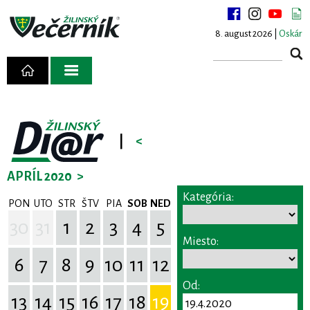
8. august 2026 |
Oskár
|
<
APRÍL 2020
>
Kategória:
PON
UTO
STR
ŠTV
PIA
SOB
NED
30
31
1
2
3
4
5
Miesto:
6
7
8
9
10
11
12
Od:
13
14
15
16
17
18
19