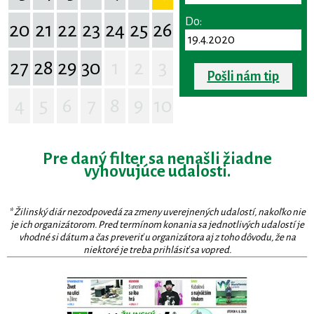
Do:
20
21
22
23
24
25
26
27
28
29
30
1
2
3
Pošli nám tip
4
5
6
7
8
9
10
Pre daný filter sa nenašli žiadne
vyhovujúce udalosti.
* Žilinský diár nezodpovedá za zmeny uverejnených udalostí, nakoľko nie
je ich organizátorom. Pred termínom konania sa jednotlivých udalostí je
vhodné si dátum a čas preveriť u organizátora aj z toho dôvodu, že na
niektoré je treba prihlásiť sa vopred.