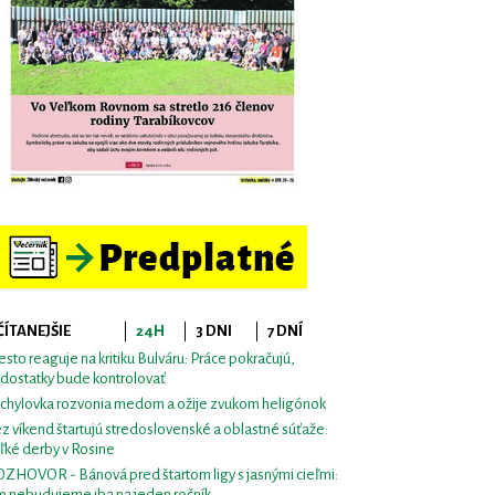
ČÍTANEJŠIE
24H
3 DNI
7 DNÍ
sto reaguje na kritiku Bulváru: Práce pokračujú,
dostatky bude kontrolovať
chylovka rozvonia medom a ožije zvukom heligónok
z víkend štartujú stredoslovenské a oblastné súťaže:
ľké derby v Rosine
ZHOVOR - Bánová pred štartom ligy s jasnými cieľmi:
m nebudujeme iba na jeden ročník