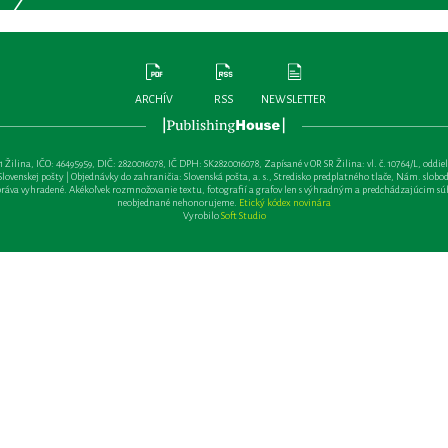
ARCHÍV
RSS
NEWSLETTER
lina, IČO: 46495959, DIČ: 2820016078, IČ DPH: SK2820016078, Zapísané v OR SR Žilina: vl. č. 10764/L, oddiel: Sa 
ovenskej pošty | Objednávky do zahraničia: Slovenská pošta, a. s., Stredisko predplatného tlače, Nám. slobody 
va vyhradené. Akékoľvek rozmnožovanie textu, fotografií a grafov len s výhradným a predchádzajúcim sú
neobjednané nehonorujeme.
Etický kódex novinára
Vyrobilo
Soft Studio