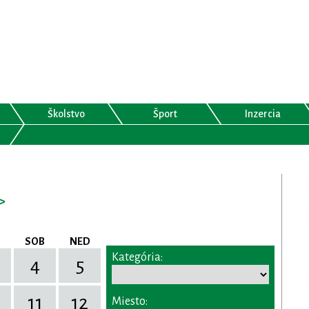
Školstvo
Šport
Inzercia
>
SOB
NED
Kategória:
4
5
11
12
Miesto: