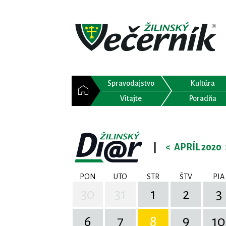
Spravodajstvo
Kultúra
Vitajte
Poradňa
|
<
APRÍL 2020
PON
UTO
STR
ŠTV
PIA
30
31
1
2
3
6
7
8
9
10