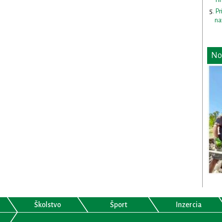
Pr
na
No
Školstvo
Šport
Inzercia