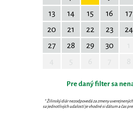
13
14
15
16
17
20
21
22
23
24
27
28
29
30
1
4
5
6
7
8
Pre daný filter sa nen
* Žilinský diár nezodpovedá za zmeny uverejnených
sa jednotlivých udalostí je vhodné si dátum a čas prev