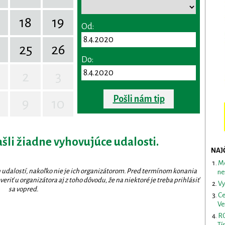
18
19
Od:
25
26
Do:
2
3
Pošli nám tip
9
10
ašli žiadne vyhovujúce udalosti.
NAJ
Me
 udalostí, nakoľko nie je ich organizátorom. Pred termínom konania
ne
eriť u organizátora aj z toho dôvodu, že na niektoré je treba prihlásiť
Vy
sa vopred.
Ce
Ve
RO
Tí