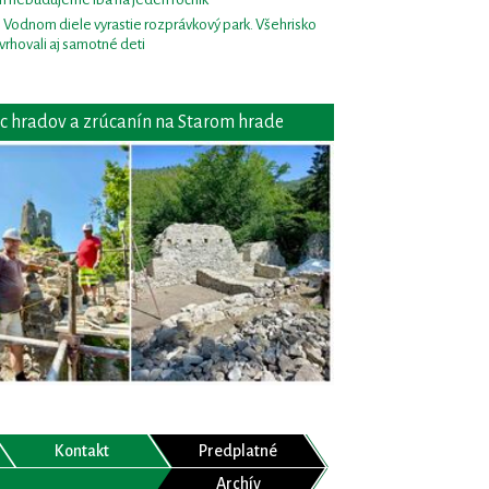
i Vodnom diele vyrastie rozprávkový park. Všehrisko
vrhovali aj samotné deti
c hradov a zrúcanín na Starom hrade
Kontakt
Predplatné
Archív