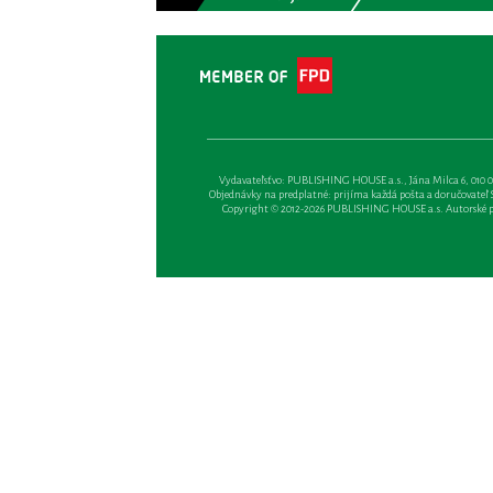
Vydavateľsťvo: PUBLISHING HOUSE a.s., Jána Milca 6, 010 01 Ži
Objednávky na predplatné: prijíma každá pošta a doručovateľ Sl
Copyright © 2012-2026 PUBLISHING HOUSE a.s. Autorské prá