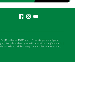
| Distribúcia: TOPAS, s. r. o., Slovenská pošta a kolportéri |
27, 810 05 Bratislava 15, e-mail:
zahranicna.tlac@slposta.sk
. |
hlasom vedenia redakcie. Nevyžiadané rukopisy nevraciame,