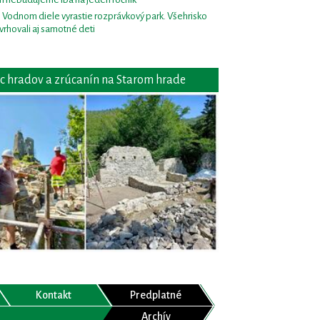
i Vodnom diele vyrastie rozprávkový park. Všehrisko
vrhovali aj samotné deti
c hradov a zrúcanín na Starom hrade
Kontakt
Predplatné
Archív