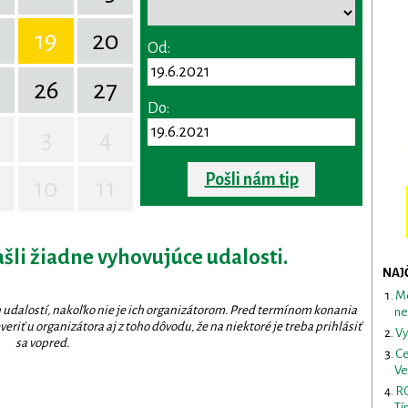
19
20
Od:
26
27
Do:
3
4
Pošli nám tip
10
11
ašli žiadne vyhovujúce udalosti.
NAJ
Me
 udalostí, nakoľko nie je ich organizátorom. Pred termínom konania
ne
eriť u organizátora aj z toho dôvodu, že na niektoré je treba prihlásiť
Vy
sa vopred.
Ce
Ve
RO
Tí