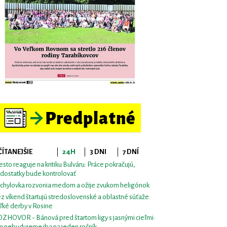
ČÍTANEJŠIE
24H
3 DNI
7 DNÍ
sto reaguje na kritiku Bulváru: Práce pokračujú,
dostatky bude kontrolovať
chylovka rozvonia medom a ožije zvukom heligónok
z víkend štartujú stredoslovenské a oblastné súťaže:
ľké derby v Rosine
ZHOVOR - Bánová pred štartom ligy s jasnými cieľmi:
m nebudujeme iba na jeden ročník