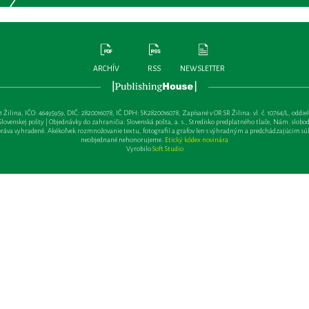
ARCHÍV
RSS
NEWSLETTER
lina, IČO: 46495959, DIČ: 2820016078, IČ DPH: SK2820016078, Zapísané v OR SR Žilina: vl. č. 10764/L, oddiel: Sa 
ovenskej pošty | Objednávky do zahraničia: Slovenská pošta, a. s., Stredisko predplatného tlače, Nám. slobody 
va vyhradené. Akékoľvek rozmnožovanie textu, fotografií a grafov len s výhradným a predchádzajúcim sú
neobjednané nehonorujeme.
Etický kódex novinára
Vyrobilo
Soft Studio