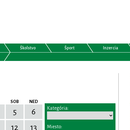
Školstvo
Šport
Inzercia
SOB
NED
Kategória:
5
6
12
13
Miesto: