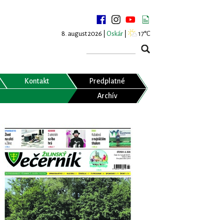
8. august 2026 |
Oskár
|
17°C
Kontakt
Predplatné
Archív