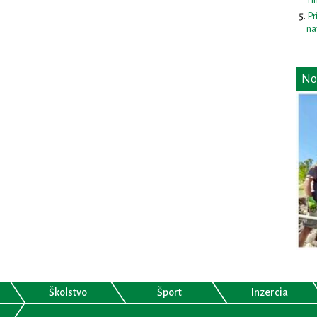
Pr
na
No
Školstvo
Šport
Inzercia