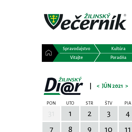
Spravodajstvo
Kultúra
Vitajte
Poradňa
|
<
JÚN 2021
>
PON
UTO
STR
ŠTV
PIA
31
1
2
3
4
7
8
9
10
11