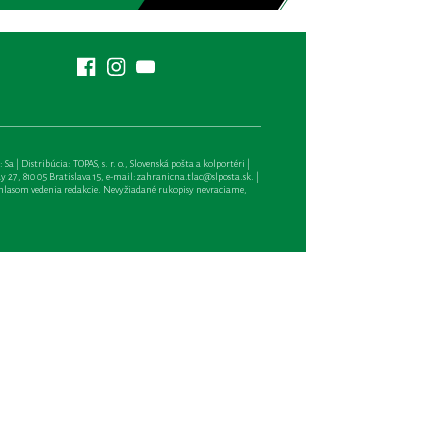
| Distribúcia: TOPAS, s. r. o., Slovenská pošta a kolportéri |
27, 810 05 Bratislava 15, e-mail:
zahranicna.tlac@slposta.sk
. |
hlasom vedenia redakcie. Nevyžiadané rukopisy nevraciame,