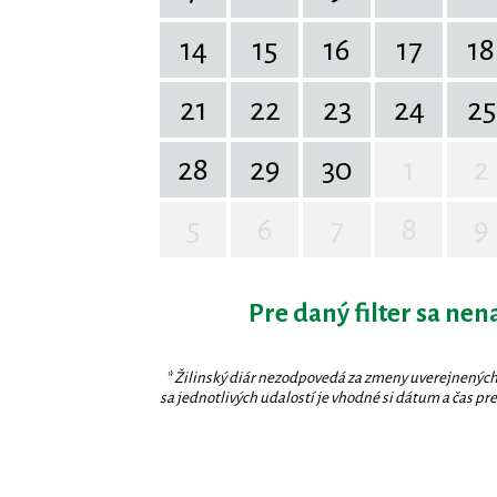
14
15
16
17
18
21
22
23
24
25
28
29
30
1
2
5
6
7
8
9
Pre daný filter sa nen
* Žilinský diár nezodpovedá za zmeny uverejnených
sa jednotlivých udalostí je vhodné si dátum a čas prev