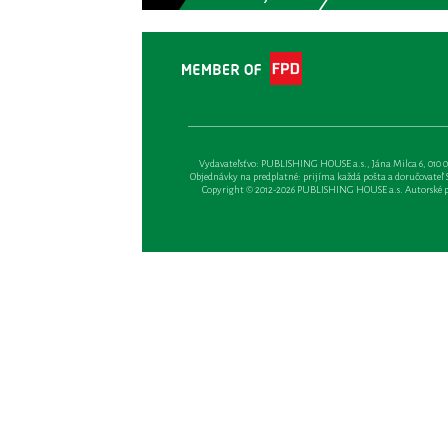
Vydavateľsťvo: PUBLISHING HOUSE a.s., Jána Milca 6, 010 01 Ži
Objednávky na predplatné: prijíma každá pošta a doručovateľ Sl
Copyright © 2012-2026 PUBLISHING HOUSE a.s. Autorské prá