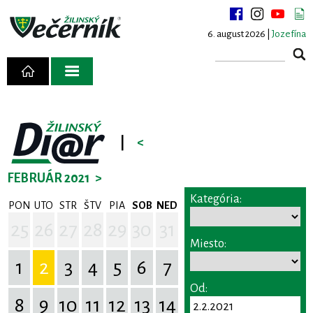
6. august 2026 |
Jozefína
|
<
FEBRUÁR 2021
>
Kategória:
PON
UTO
STR
ŠTV
PIA
SOB
NED
25
26
27
28
29
30
31
Miesto:
1
2
3
4
5
6
7
Od:
8
9
10
11
12
13
14