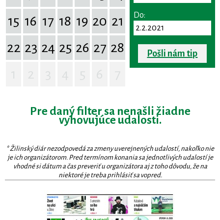
Do:
15
16
17
18
19
20
21
22
23
24
25
26
27
28
Pošli nám tip
1
2
3
4
5
6
7
Pre daný filter sa nenašli žiadne
vyhovujúce udalosti.
* Žilinský diár nezodpovedá za zmeny uverejnených udalostí, nakoľko nie
je ich organizátorom. Pred termínom konania sa jednotlivých udalostí je
vhodné si dátum a čas preveriť u organizátora aj z toho dôvodu, že na
niektoré je treba prihlásiť sa vopred.