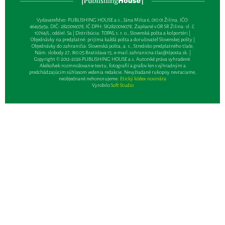
Vydavateľsťvo: PUBLISHING HOUSE a.s., Jána Milca 6, 010 01 Žilina, IČO:
46495959, DIČ: 2820016078, IČ DPH: SK2820016078, Zapísané v OR SR Žilina: vl. č.
10764/L, oddiel: Sa | Distribúcia: TOPAS, s. r. o., Slovenská pošta a kolportéri |
Objednávky na predplatné: prijíma každá pošta a doručovateľ Slovenskej pošty |
Objednávky do zahraničia: Slovenská pošta, a. s., Stredisko predplatného tlače,
Nám. slobody 27, 810 05 Bratislava 15, e-mail:
zahranicna.tlac@slposta.sk
. |
Copyright © 2012-2026 PUBLISHING HOUSE a.s. Autorské práva vyhradené.
Akékoľvek rozmnožovanie textu, fotografií a grafov len s výhradným a
predchádzajúcim súhlasom vedenia redakcie. Nevyžiadané rukopisy nevraciame,
neobjednané nehonorujeme.
Etický kódex novinára
Vyrobilo
Soft Studio