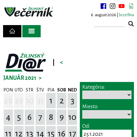
6. august 2026 |
Jozefína
|
<
JANUÁR 2021
>
Kategória:
PON
UTO
STR
ŠTV
PIA
SOB
NED
28
29
30
31
1
2
3
Miesto:
4
5
6
7
8
9
10
Od:
11
12
13
14
15
16
17