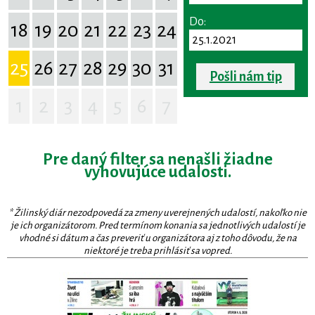
Do:
18
19
20
21
22
23
24
25
26
27
28
29
30
31
Pošli nám tip
1
2
3
4
5
6
7
Pre daný filter sa nenašli žiadne
vyhovujúce udalosti.
* Žilinský diár nezodpovedá za zmeny uverejnených udalostí, nakoľko nie
je ich organizátorom. Pred termínom konania sa jednotlivých udalostí je
vhodné si dátum a čas preveriť u organizátora aj z toho dôvodu, že na
niektoré je treba prihlásiť sa vopred.