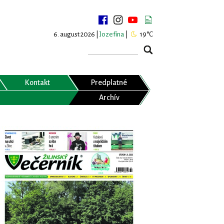
6. august 2026 |
Jozefína
|
19°C
Kontakt
Predplatné
Archív