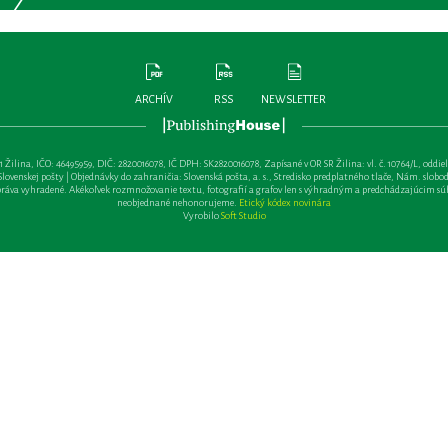
ARCHÍV
RSS
NEWSLETTER
lina, IČO: 46495959, DIČ: 2820016078, IČ DPH: SK2820016078, Zapísané v OR SR Žilina: vl. č. 10764/L, oddiel: Sa 
ovenskej pošty | Objednávky do zahraničia: Slovenská pošta, a. s., Stredisko predplatného tlače, Nám. slobody 
va vyhradené. Akékoľvek rozmnožovanie textu, fotografií a grafov len s výhradným a predchádzajúcim sú
neobjednané nehonorujeme.
Etický kódex novinára
Vyrobilo
Soft Studio