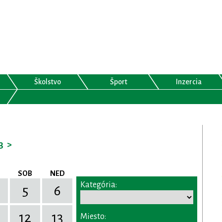
Školstvo
Šport
Inzercia
3
>
SOB
NED
Kategória:
5
6
12
13
Miesto: