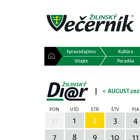
Spravodajstvo
Kultúra
Vitajte
Poradňa
|
<
AUGUST 202
PON
UTO
STR
ŠTV
PIA
31
1
2
3
4
7
8
9
10
11