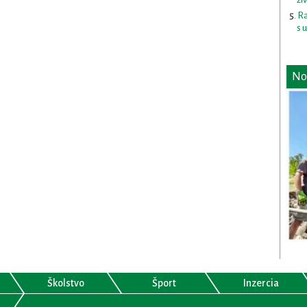
Ra
s 
No
Školstvo
Šport
Inzercia