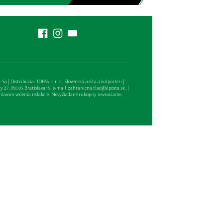
| Distribúcia: TOPAS, s. r. o., Slovenská pošta a kolportéri |
27, 810 05 Bratislava 15, e-mail:
zahranicna.tlac@slposta.sk
. |
hlasom vedenia redakcie. Nevyžiadané rukopisy nevraciame,