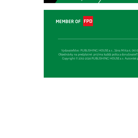
Vydavateľsťvo: PUBLISHING HOUSE a.s., Jána Milca 6, 010 01 Ži
Objednávky na predplatné: prijíma každá pošta a doručovateľ Sl
Copyright © 2012-2026 PUBLISHING HOUSE a.s. Autorské prá