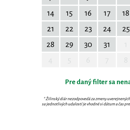
14
15
16
17
18
21
22
23
24
25
28
29
30
31
1
4
5
6
7
8
Pre daný filter sa nen
* Žilinský diár nezodpovedá za zmeny uverejnených
sa jednotlivých udalostí je vhodné si dátum a čas prev