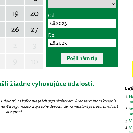
19
20
Od:
26
27
Do:
2
3
Pošli nám tip
9
10
ašli žiadne vyhovujúce udalosti.
NAJ
Na
 udalostí, nakoľko nie je ich organizátorom. Pred termínom konania
po
eriť u organizátora aj z toho dôvodu, že na niektoré je treba prihlásiť
Se
sa vopred.
po
Mo
Me
ži