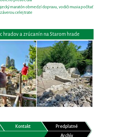
jecký maratón obmedzí dopravu, vodiči musia počítať
uzáverou celej trate
c hradov a zrúcanín na Starom hrade
Kontakt
Predplatné
Archív