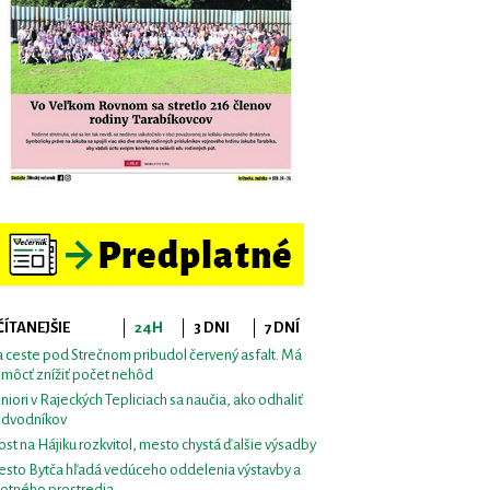
ČÍTANEJŠIE
24H
3 DNI
7 DNÍ
 ceste pod Strečnom pribudol červený asfalt. Má
môcť znížiť počet nehôd
niori v Rajeckých Tepliciach sa naučia, ako odhaliť
dvodníkov
st na Hájiku rozkvitol, mesto chystá ďalšie výsadby
sto Bytča hľadá vedúceho oddelenia výstavby a
votného prostredia