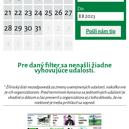
Do:
21
22
23
24
25
26
27
28
29
30
31
1
2
3
Pošli nám tip
4
5
6
7
8
9
10
Pre daný filter sa nenašli žiadne
vyhovujúce udalosti.
* Žilinský diár nezodpovedá za zmeny uverejnených udalostí, nakoľko nie
je ich organizátorom. Pred termínom konania sa jednotlivých udalostí je
vhodné si dátum a čas preveriť u organizátora aj z toho dôvodu, že na
niektoré je treba prihlásiť sa vopred.