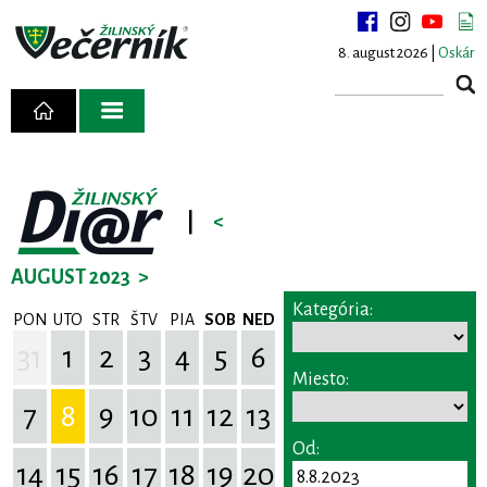
8. august 2026 |
Oskár
|
<
AUGUST 2023
>
Kategória:
PON
UTO
STR
ŠTV
PIA
SOB
NED
31
1
2
3
4
5
6
Miesto:
7
8
9
10
11
12
13
Od:
14
15
16
17
18
19
20