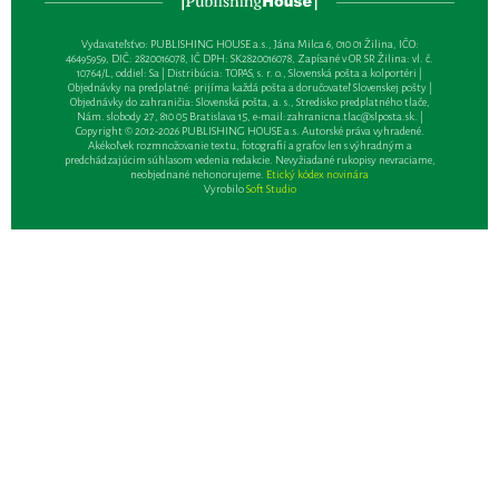
Vydavateľsťvo: PUBLISHING HOUSE a.s., Jána Milca 6, 010 01 Žilina, IČO:
46495959, DIČ: 2820016078, IČ DPH: SK2820016078, Zapísané v OR SR Žilina: vl. č.
10764/L, oddiel: Sa | Distribúcia: TOPAS, s. r. o., Slovenská pošta a kolportéri |
Objednávky na predplatné: prijíma každá pošta a doručovateľ Slovenskej pošty |
Objednávky do zahraničia: Slovenská pošta, a. s., Stredisko predplatného tlače,
Nám. slobody 27, 810 05 Bratislava 15, e-mail:
zahranicna.tlac@slposta.sk
. |
Copyright © 2012-2026 PUBLISHING HOUSE a.s. Autorské práva vyhradené.
Akékoľvek rozmnožovanie textu, fotografií a grafov len s výhradným a
predchádzajúcim súhlasom vedenia redakcie. Nevyžiadané rukopisy nevraciame,
neobjednané nehonorujeme.
Etický kódex novinára
Vyrobilo
Soft Studio