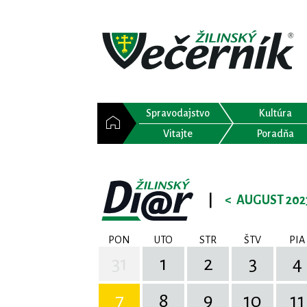
Spravodajstvo
Kultúra
Vitajte
Poradňa
|
<
AUGUST 202
PON
UTO
STR
ŠTV
PIA
31
1
2
3
4
7
8
9
10
11