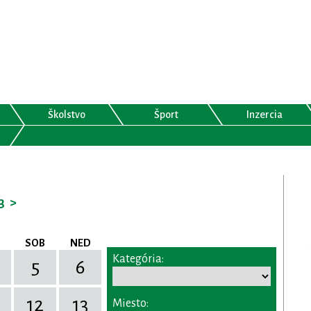
Školstvo
Šport
Inzercia
3
>
SOB
NED
Kategória:
5
6
12
13
Miesto: