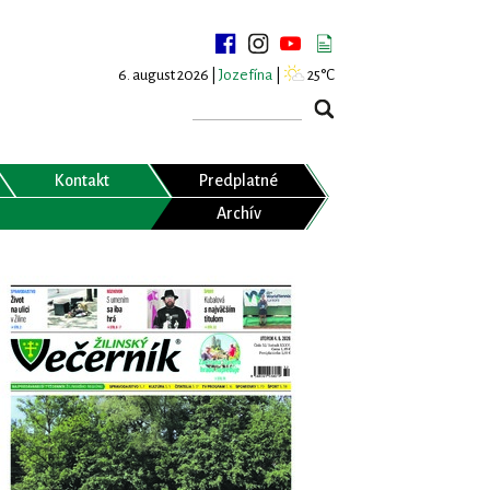
6. august 2026 |
Jozefína
|
25°C
Kontakt
Predplatné
Archív