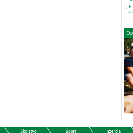
Ra
ku
Op
Školstvo
Šport
Inzercia