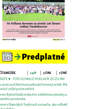
ČÍTANEJŠIE
24H
3 DNI
7 DNÍ
TAJTE ♥ - TOTO SÚ MALÉ POKLADY ZO ŽILINY
 ceste pod Strečnom pribudol červený asfalt. Má
môcť znížiť počet nehôd
sto Bytča hľadá vedúceho oddelenia výstavby a
votného prostredia
niori v Rajeckých Tepliciach sa naučia, ako odhaliť
dvodníkov