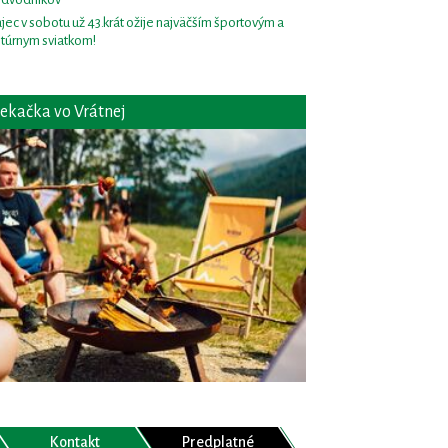
jec v sobotu už 43.krát ožije najväčším športovým a
ltúrnym sviatkom!
ekačka vo Vrátnej
Kontakt
Predplatné