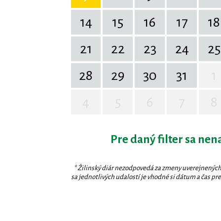
14
15
16
17
18
21
22
23
24
25
28
29
30
31
1
4
5
6
7
8
Pre daný filter sa nen
* Žilinský diár nezodpovedá za zmeny uverejnených
sa jednotlivých udalostí je vhodné si dátum a čas prev