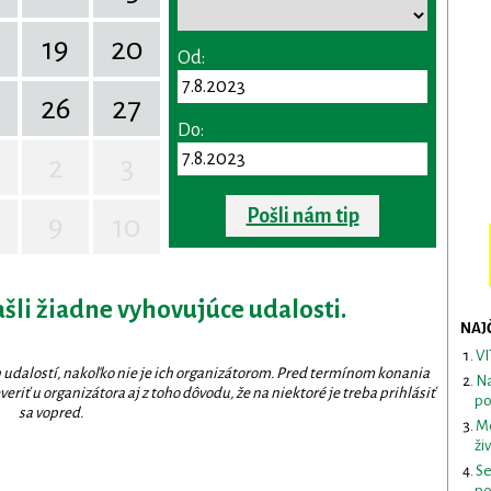
19
20
Od:
26
27
Do:
2
3
Pošli nám tip
9
10
ašli žiadne vyhovujúce udalosti.
NAJ
VI
 udalostí, nakoľko nie je ich organizátorom. Pred termínom konania
Na
eriť u organizátora aj z toho dôvodu, že na niektoré je treba prihlásiť
po
sa vopred.
Me
ži
Se
po