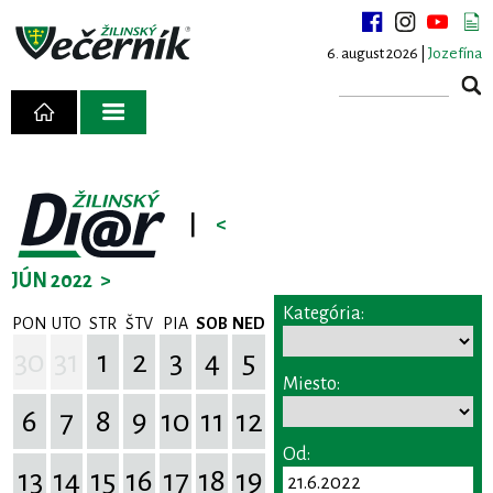
6. august 2026 |
Jozefína
|
<
JÚN 2022
>
Kategória:
PON
UTO
STR
ŠTV
PIA
SOB
NED
30
31
1
2
3
4
5
Miesto:
6
7
8
9
10
11
12
Od:
13
14
15
16
17
18
19