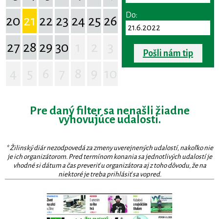
Do:
20
21
22
23
24
25
26
27
28
29
30
1
2
3
Pošli nám tip
4
5
6
7
8
9
10
Pre daný filter sa nenašli žiadne
vyhovujúce udalosti.
* Žilinský diár nezodpovedá za zmeny uverejnených udalostí, nakoľko nie
je ich organizátorom. Pred termínom konania sa jednotlivých udalostí je
vhodné si dátum a čas preveriť u organizátora aj z toho dôvodu, že na
niektoré je treba prihlásiť sa vopred.