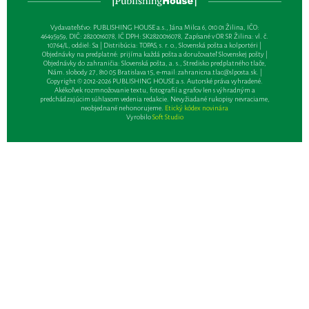
Vydavateľsťvo: PUBLISHING HOUSE a.s., Jána Milca 6, 010 01 Žilina, IČO:
46495959, DIČ: 2820016078, IČ DPH: SK2820016078, Zapísané v OR SR Žilina: vl. č.
10764/L, oddiel: Sa | Distribúcia: TOPAS, s. r. o., Slovenská pošta a kolportéri |
Objednávky na predplatné: prijíma každá pošta a doručovateľ Slovenskej pošty |
Objednávky do zahraničia: Slovenská pošta, a. s., Stredisko predplatného tlače,
Nám. slobody 27, 810 05 Bratislava 15, e-mail:
zahranicna.tlac@slposta.sk
. |
Copyright © 2012-2026 PUBLISHING HOUSE a.s. Autorské práva vyhradené.
Akékoľvek rozmnožovanie textu, fotografií a grafov len s výhradným a
predchádzajúcim súhlasom vedenia redakcie. Nevyžiadané rukopisy nevraciame,
neobjednané nehonorujeme.
Etický kódex novinára
Vyrobilo
Soft Studio