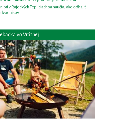
niori v Rajeckých Tepliciach sa naučia, ako odhaliť
dvodníkov
ekačka vo Vrátnej