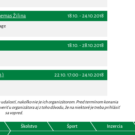
nemas Žilina
18.10. - 24.10.2018
rage
18.10. - 28.10.2018
0.)
22.10. 17:00 - 24.10.2018
 udalostí, nakoľko nie je ich organizátorom. Pred termínom konania
eriť u organizátora aj z toho dôvodu, že na niektoré je treba prihlásiť
sa vopred.
Školstvo
Šport
Inzercia