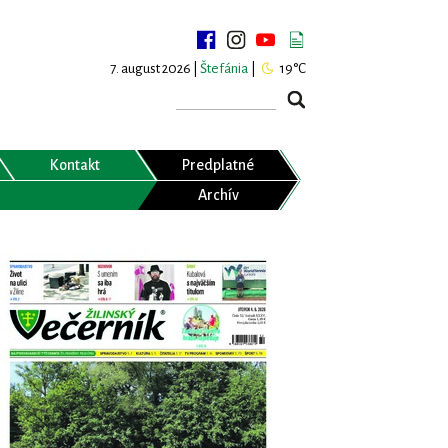
7. august 2026 |
Štefánia
|
19°C
Kontakt
Predplatné
Archív