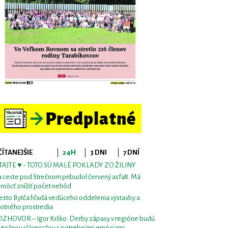
ČÍTANEJŠIE
24H
3 DNI
7 DNÍ
TAJTE ♥ - TOTO SÚ MALÉ POKLADY ZO ŽILINY
 ceste pod Strečnom pribudol červený asfalt. Má
môcť znížiť počet nehôd
sto Bytča hľadá vedúceho oddelenia výstavby a
votného prostredia
ZHOVOR – Igor Krško: Derby zápasy v regióne budú
utočnou slávnosťou s potrebnými emóciami