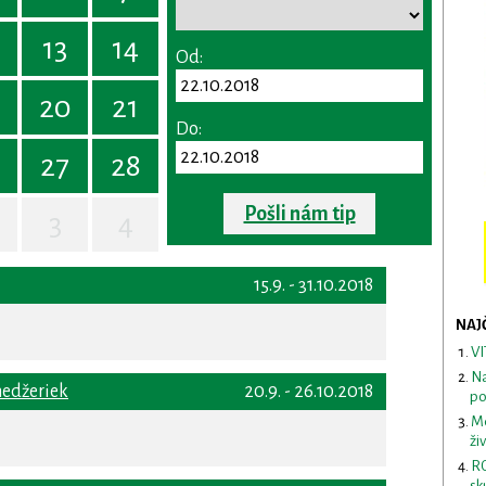
13
14
Od:
20
21
Do:
27
28
Pošli nám tip
3
4
15.9. - 31.10.2018
NAJ
VI
Na
nedžeriek
20.9. - 26.10.2018
po
Me
ži
RO
sk