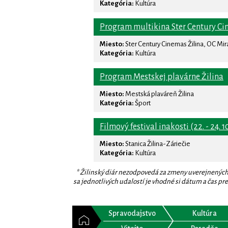
Kategória:
Kultúra
Program multikina Ster Century Ci
Miesto:
Ster Century Cinemas Žilina, OC Mi
Kategória:
Kultúra
Program Mestskej plavárne Žilina
Miesto:
Mestská plaváreň Žilina
Kategória:
Šport
Filmový festival inakosti (22. - 24. 1
Miesto:
Stanica Žilina-Záriečie
Kategória:
Kultúra
* Žilinský diár nezodpovedá za zmeny uverejnených
sa jednotlivých udalostí je vhodné si dátum a čas prev
Spravodajstvo
Kultúra