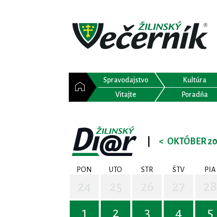
Spravodajstvo
Kultúra
Vitajte
Poradňa
|
<
OKTÓBER 20
PON
UTO
STR
ŠTV
PIA
24
25
26
27
28
1
2
3
4
5