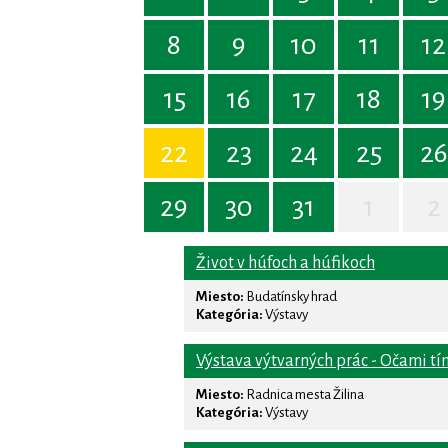
8
9
10
11
12
15
16
17
18
19
22
23
24
25
26
29
30
31
1
2
Život v húfoch a húfikoch
Miesto:
Budatínsky hrad
Kategória:
Výstavy
Výstava výtvarných prác - Očami tí
Miesto:
Radnica mesta Žilina
Kategória:
Výstavy