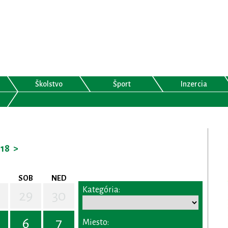
Školstvo
Šport
Inzercia
18
>
SOB
NED
Kategória:
29
30
6
7
Miesto: