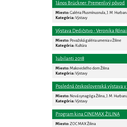
János Brückner: Premenlivý pôvod
Miesto:
Galéria Plusmínusnula, J. M. Hurbana 
Kategória:
Výstavy
Výstava Dedičstvo - Veronika Róna
Miesto:
Považská galéria umenia v Žiline
Kategória:
Kultúra
Jubilanti 2018
Miesto:
Makovického dom Žilina
Kategória:
Výstavy
Posledná československá výstava v 
Miesto:
Nová synagóga Žilina, J. M. Hurbana 
Kategória:
Výstavy
Program kina CINEMAX ŽILINA
Miesto:
ZOC MAX Žilina