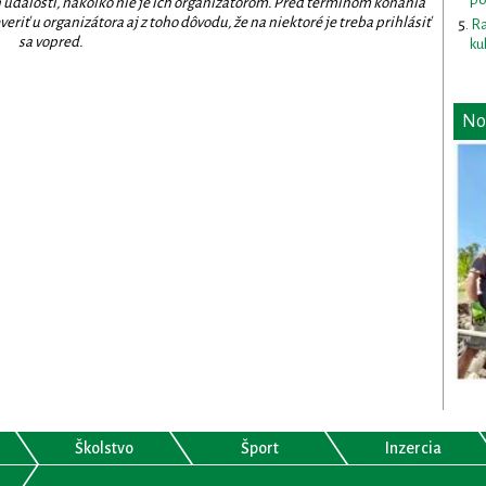
 udalostí, nakoľko nie je ich organizátorom. Pred termínom konania
eriť u organizátora aj z toho dôvodu, že na niektoré je treba prihlásiť
Ra
sa vopred.
ku
No
Školstvo
Šport
Inzercia