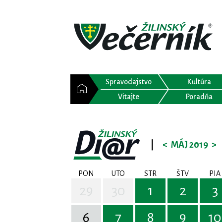
Spravodajstvo
Kultúra
Vitajte
Poradňa
|
<
MÁJ 2019
>
PON
UTO
STR
ŠTV
PIA
29
30
1
2
3
6
7
8
9
10