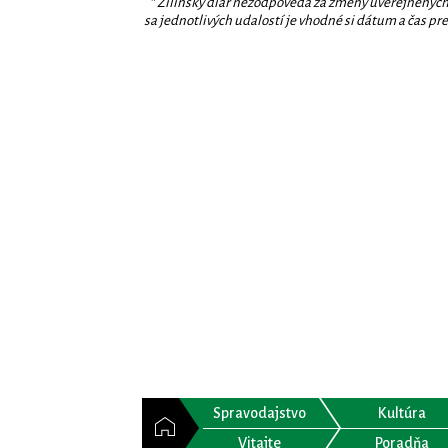
* Žilinský diár nezodpovedá za zmeny uverejnených
sa jednotlivých udalostí je vhodné si dátum a čas prev
Spravodajstvo
Kultúra
Vitajte
Poradňa