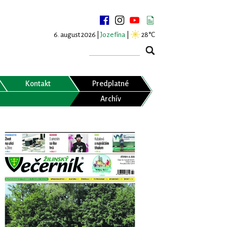
6. august 2026 |
Jozefína
|
28°C
Kontakt
Predplatné
Archív