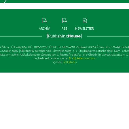
ARCHÍV
RSS
NEWSLETTER
lina, IČO: 46495959, DIČ: 2820016078, IČ DPH: SK2820016078, Zapísané v OR SR Žilina: vl. č. 10764/L, oddiel: Sa 
ovenskej pošty | Objednávky do zahraničia: Slovenská pošta, a. s., Stredisko predplatného tlače, Nám. slobody 
va vyhradené. Akékoľvek rozmnožovanie textu, fotografií a grafov len s výhradným a predchádzajúcim sú
neobjednané nehonorujeme.
Etický kódex novinára
Vyrobilo
Soft Studio