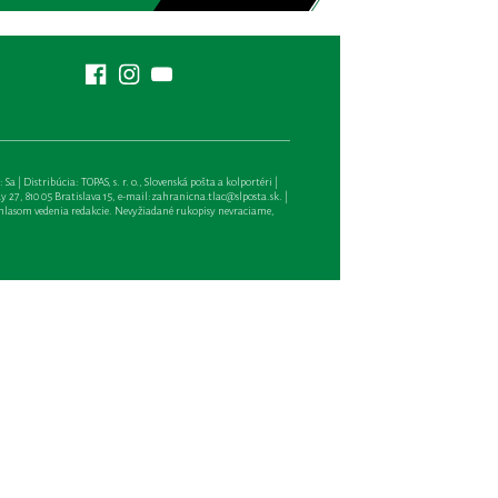
| Distribúcia: TOPAS, s. r. o., Slovenská pošta a kolportéri |
27, 810 05 Bratislava 15, e-mail:
zahranicna.tlac@slposta.sk
. |
hlasom vedenia redakcie. Nevyžiadané rukopisy nevraciame,