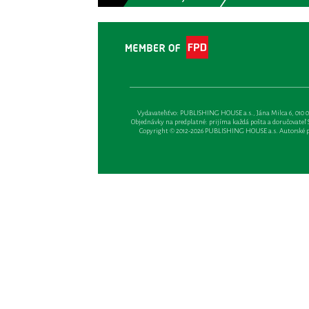
Vydavateľsťvo: PUBLISHING HOUSE a.s., Jána Milca 6, 010 01 Ži
Objednávky na predplatné: prijíma každá pošta a doručovateľ Sl
Copyright © 2012-2026 PUBLISHING HOUSE a.s. Autorské prá