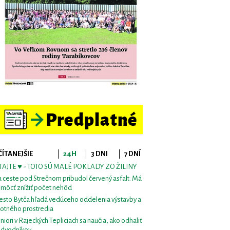
ČÍTANEJŠIE
24H
3 DNI
7 DNÍ
TAJTE ♥ - TOTO SÚ MALÉ POKLADY ZO ŽILINY
 ceste pod Strečnom pribudol červený asfalt. Má
môcť znížiť počet nehôd
sto Bytča hľadá vedúceho oddelenia výstavby a
votného prostredia
niori v Rajeckých Tepliciach sa naučia, ako odhaliť
dvodníkov