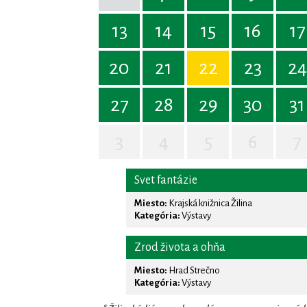
13
14
15
16
17
20
21
22
23
24
27
28
29
30
31
3
4
5
6
7
Svet fantázie
Miesto:
Krajská knižnica Žilina
Kategória:
Výstavy
Zrod života a ohňa
Miesto:
Hrad Strečno
Kategória:
Výstavy