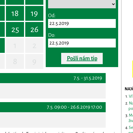
18
19
Od:
25
26
Do:
1
2
Pošli nám tip
8
9
7.5. - 31.5.2019
NAJ
VI
Na
7.5. 09:00 - 26.6.2019 17:00
po
Me
ži
Se
po