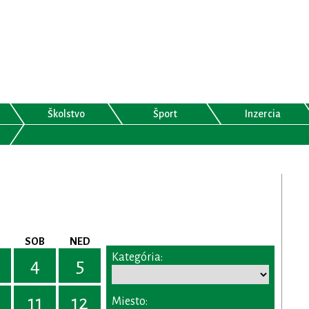
Školstvo
Šport
Inzercia
SOB
NED
Kategória:
4
5
11
12
Miesto: