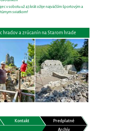
jec v sobotu už 43.krát ožije najväčším športovým a
ltúrnym sviatkom!
c hradov a zrúcanín na Starom hrade
Kontakt
Predplatné
Archív