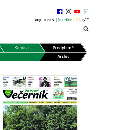
6. august 2026 |
Jozefína
|
25°C
Kontakt
Predplatné
Archív