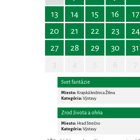
13
14
15
16
17
20
21
22
23
24
27
28
29
30
31
3
4
5
6
7
Svet fantázie
Miesto:
Krajská knižnica Žilina
Kategória:
Výstavy
Zrod života a ohňa
Miesto:
Hrad Strečno
Kategória:
Výstavy