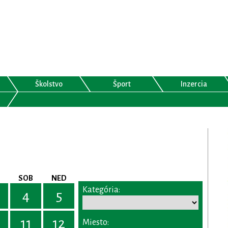
Školstvo
Šport
Inzercia
SOB
NED
Kategória:
4
5
11
12
Miesto: