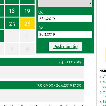
18
19
Od:
25
26
Do:
1
2
Pošli nám tip
8
9
7.5. - 31.5.2019
NAJ
VI
Na
7.5. 09:00 - 26.6.2019 17:00
po
Me
ži
Se
po