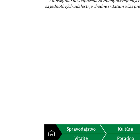
* Žilinský diár nezodpovedá za zmeny uverejnených
sa jednotlivých udalostí je vhodné si dátum a čas prev
Spravodajstvo
Kultúra
Vitajte
Poradňa