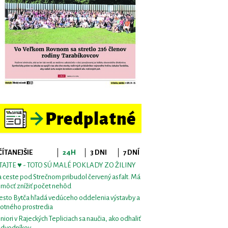
ČÍTANEJŠIE
24H
3 DNI
7 DNÍ
TAJTE ♥ - TOTO SÚ MALÉ POKLADY ZO ŽILINY
 ceste pod Strečnom pribudol červený asfalt. Má
môcť znížiť počet nehôd
sto Bytča hľadá vedúceho oddelenia výstavby a
votného prostredia
niori v Rajeckých Tepliciach sa naučia, ako odhaliť
dvodníkov