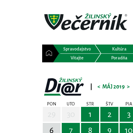
Spravodajstvo
Kultúra
Vitajte
Poradňa
|
<
MÁJ 2019
>
PON
UTO
STR
ŠTV
PIA
29
30
1
2
3
6
7
8
9
10