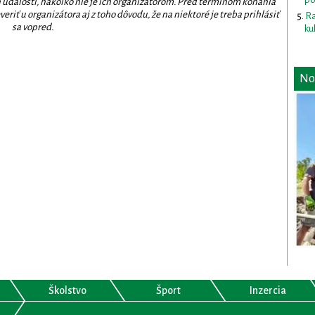
 udalostí, nakoľko nie je ich organizátorom. Pred termínom konania
eriť u organizátora aj z toho dôvodu, že na niektoré je treba prihlásiť
Ra
sa vopred.
ku
No
Školstvo
Šport
Inzercia