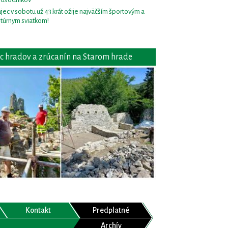
jec v sobotu už 43.krát ožije najväčším športovým a
ltúrnym sviatkom!
c hradov a zrúcanín na Starom hrade
Kontakt
Predplatné
Archív