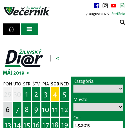
7. august 2026 |
Štefánia
|
<
MÁJ 2019
>
Kategória:
PON
UTO
STR
ŠTV
PIA
SOB
NED
29
30
1
2
3
4
5
Miesto:
6
7
8
9
10
11
12
Od:
13
14
15
16
17
18
19