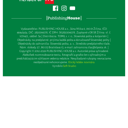
Vydavateľsťvo: PUBLISHING HOUSE a.s., Jána Milca 6, 010 01 Žilina, IČO:
46495959, DIČ: 2820016078, IČ DPH: SK2820016078, Zapísané v OR SR Žilina: vl. č.
10764/L, oddiel: Sa | Distribúcia: TOPAS, s. r. o., Slovenská pošta a kolportéri |
Objednávky na predplatné: prijíma každá pošta a doručovateľ Slovenskej pošty |
Objednávky do zahraničia: Slovenská pošta, a. s., Stredisko predplatného tlače,
Nám. slobody 27, 810 05 Bratislava 15, e-mail:
zahranicna.tlac@slposta.sk
. |
Copyright © 2012-2026 PUBLISHING HOUSE a.s. Autorské práva vyhradené.
Akékoľvek rozmnožovanie textu, fotografií a grafov len s výhradným a
predchádzajúcim súhlasom vedenia redakcie. Nevyžiadané rukopisy nevraciame,
neobjednané nehonorujeme.
Etický kódex novinára
Vyrobilo
Soft Studio