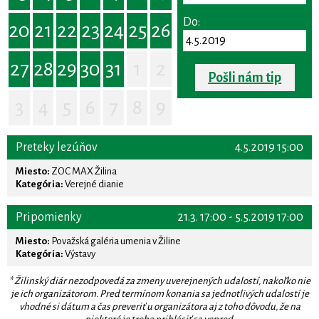
Do:
20
21
22
23
24
25
26
27
28
29
30
31
1
2
Pošli nám tip
3
4
5
6
7
8
9
Preteky lezúňov
4.5.2019 15:00
Miesto:
ZOC MAX Žilina
Kategória:
Verejné dianie
Pripomienky
21.3. 17:00 - 5.5.2019 17:00
Miesto:
Považská galéria umenia v Žiline
Kategória:
Výstavy
* Žilinský diár nezodpovedá za zmeny uverejnených udalostí, nakoľko nie
je ich organizátorom. Pred termínom konania sa jednotlivých udalostí je
vhodné si dátum a čas preveriť u organizátora aj z toho dôvodu, že na