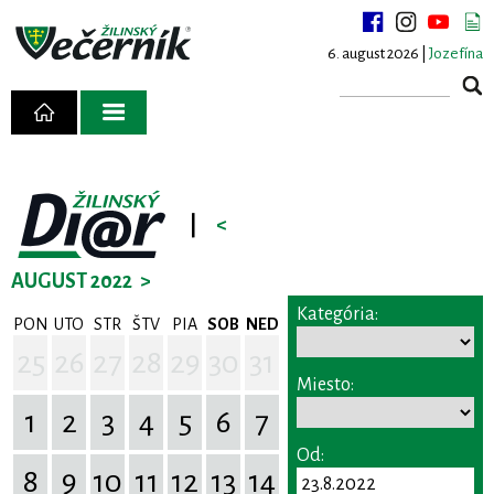
6. august 2026 |
Jozefína
|
<
AUGUST 2022
>
Kategória:
PON
UTO
STR
ŠTV
PIA
SOB
NED
25
26
27
28
29
30
31
Miesto:
1
2
3
4
5
6
7
Od:
8
9
10
11
12
13
14