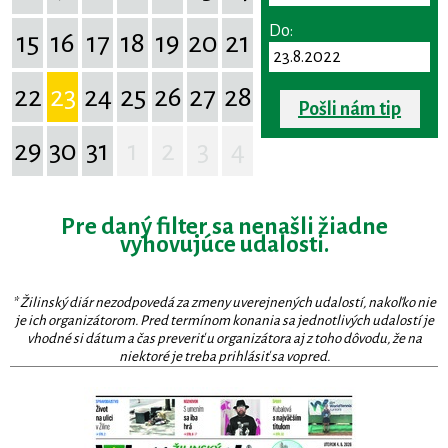
Do:
15
16
17
18
19
20
21
22
23
24
25
26
27
28
Pošli nám tip
29
30
31
1
2
3
4
Pre daný filter sa nenašli žiadne
vyhovujúce udalosti.
* Žilinský diár nezodpovedá za zmeny uverejnených udalostí, nakoľko nie
je ich organizátorom. Pred termínom konania sa jednotlivých udalostí je
vhodné si dátum a čas preveriť u organizátora aj z toho dôvodu, že na
niektoré je treba prihlásiť sa vopred.