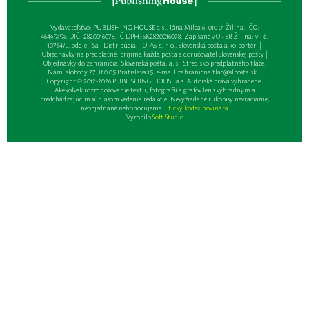
Vydavateľsťvo: PUBLISHING HOUSE a.s., Jána Milca 6, 010 01 Žilina, IČO:
46495959, DIČ: 2820016078, IČ DPH: SK2820016078, Zapísané v OR SR Žilina: vl. č.
10764/L, oddiel: Sa | Distribúcia: TOPAS, s. r. o., Slovenská pošta a kolportéri |
Objednávky na predplatné: prijíma každá pošta a doručovateľ Slovenskej pošty |
Objednávky do zahraničia: Slovenská pošta, a. s., Stredisko predplatného tlače,
Nám. slobody 27, 810 05 Bratislava 15, e-mail:
zahranicna.tlac@slposta.sk
. |
Copyright © 2012-2026 PUBLISHING HOUSE a.s. Autorské práva vyhradené.
Akékoľvek rozmnožovanie textu, fotografií a grafov len s výhradným a
predchádzajúcim súhlasom vedenia redakcie. Nevyžiadané rukopisy nevraciame,
neobjednané nehonorujeme.
Etický kódex novinára
Vyrobilo
Soft Studio