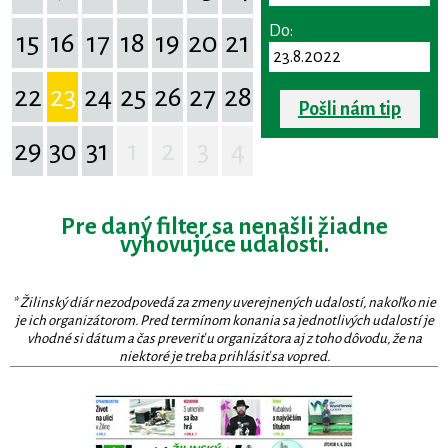
Do:
15
16
17
18
19
20
21
22
23
24
25
26
27
28
Pošli nám tip
29
30
31
1
2
3
4
Pre daný filter sa nenašli žiadne
vyhovujúce udalosti.
* Žilinský diár nezodpovedá za zmeny uverejnených udalostí, nakoľko nie
je ich organizátorom. Pred termínom konania sa jednotlivých udalostí je
vhodné si dátum a čas preveriť u organizátora aj z toho dôvodu, že na
niektoré je treba prihlásiť sa vopred.