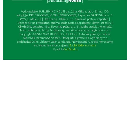
Vydavateľsťvo: PUBLISHING HOUSE a.s., Jána Milca 6, 010 01 Žilina, IČO:
46495959, DIČ: 2820016078, IČ DPH: SK2820016078, Zapísané v OR SR Žilina: vl. č.
10764/L, oddiel: Sa | Distribúcia: TOPAS, s. r. o., Slovenská pošta a kolportéri |
Objednávky na predplatné: prijíma každá pošta a doručovateľ Slovenskej pošty |
Objednávky do zahraničia: Slovenská pošta, a. s., Stredisko predplatného tlače,
Nám. slobody 27, 810 05 Bratislava 15, e-mail:
zahranicna.tlac@slposta.sk
. |
Copyright © 2012-2026 PUBLISHING HOUSE a.s. Autorské práva vyhradené.
Akékoľvek rozmnožovanie textu, fotografií a grafov len s výhradným a
predchádzajúcim súhlasom vedenia redakcie. Nevyžiadané rukopisy nevraciame,
neobjednané nehonorujeme.
Etický kódex novinára
Vyrobilo
Soft Studio