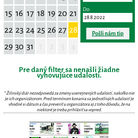
Do:
15
16
17
18
19
20
21
22
23
24
25
26
27
28
Pošli nám tip
29
30
31
1
2
3
4
Pre daný filter sa nenašli žiadne
vyhovujúce udalosti.
* Žilinský diár nezodpovedá za zmeny uverejnených udalostí, nakoľko nie
je ich organizátorom. Pred termínom konania sa jednotlivých udalostí je
vhodné si dátum a čas preveriť u organizátora aj z toho dôvodu, že na
niektoré je treba prihlásiť sa vopred.