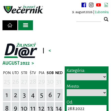
9. august 2026 |
Ľubomíra
|
<
AUGUST 2022
>
Kategória:
PON
UTO
STR
ŠTV
PIA
SOB
NED
25
26
27
28
29
30
31
Miesto:
1
2
3
4
5
6
7
Od:
8
9
10
11
12
13
14