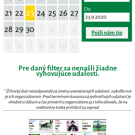
Do:
21
22
23
24
25
26
27
28
29
30
1
2
3
4
Pošli nám tip
5
6
7
8
9
10
11
Pre daný filter sa nenašli žiadne
vyhovujúce udalosti.
* Žilinský diár nezodpovedá za zmeny uverejnených udalostí, nakoľko nie
je ich organizátorom. Pred termínom konania sa jednotlivých udalostí je
vhodné si dátum a čas preveriť u organizátora aj z toho dôvodu, že na
niektoré je treba prihlásiť sa vopred.