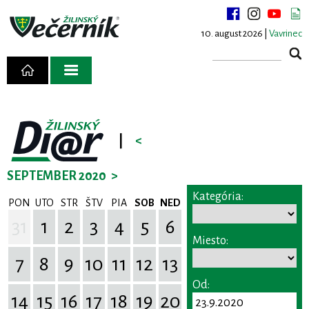
10. august 2026 |
Vavrinec
|
<
SEPTEMBER 2020
>
Kategória:
PON
UTO
STR
ŠTV
PIA
SOB
NED
31
1
2
3
4
5
6
Miesto:
7
8
9
10
11
12
13
Od:
14
15
16
17
18
19
20