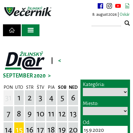
8. august 2026 |
Oskár
|
<
SEPTEMBER 2020
>
Kategória:
PON
UTO
STR
ŠTV
PIA
SOB
NED
31
1
2
3
4
5
6
Miesto:
7
8
9
10
11
12
13
Od:
14
15
16
17
18
19
20