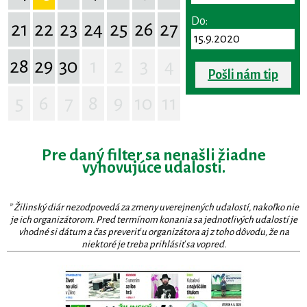
Do:
21
22
23
24
25
26
27
28
29
30
1
2
3
4
Pošli nám tip
5
6
7
8
9
10
11
Pre daný filter sa nenašli žiadne
vyhovujúce udalosti.
* Žilinský diár nezodpovedá za zmeny uverejnených udalostí, nakoľko nie
je ich organizátorom. Pred termínom konania sa jednotlivých udalostí je
vhodné si dátum a čas preveriť u organizátora aj z toho dôvodu, že na
niektoré je treba prihlásiť sa vopred.