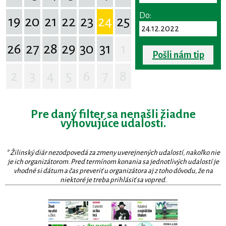
Do:
19
20
21
22
23
24
25
26
27
28
29
30
31
1
Pošli nám tip
2
3
4
5
6
7
8
Pre daný filter sa nenašli žiadne
vyhovujúce udalosti.
* Žilinský diár nezodpovedá za zmeny uverejnených udalostí, nakoľko nie
je ich organizátorom. Pred termínom konania sa jednotlivých udalostí je
vhodné si dátum a čas preveriť u organizátora aj z toho dôvodu, že na
niektoré je treba prihlásiť sa vopred.