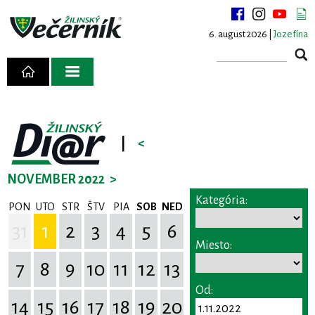
6. august 2026 |
Jozefína
|
<
NOVEMBER 2022
>
Kategória:
PON
UTO
STR
ŠTV
PIA
SOB
NED
31
1
2
3
4
5
6
Miesto:
7
8
9
10
11
12
13
Od:
14
15
16
17
18
19
20