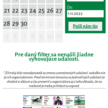
Do:
21
22
23
24
25
26
27
28
29
30
1
2
3
4
Pošli nám tip
5
6
7
8
9
10
11
Pre daný filter sa nenašli žiadne
vyhovujúce udalosti.
* Žilinský diár nezodpovedá za zmeny uverejnených udalostí, nakoľko nie
je ich organizátorom. Pred termínom konania sa jednotlivých udalostí je
vhodné si dátum a čas preveriť u organizátora aj z toho dôvodu, že na
niektoré je treba prihlásiť sa vopred.