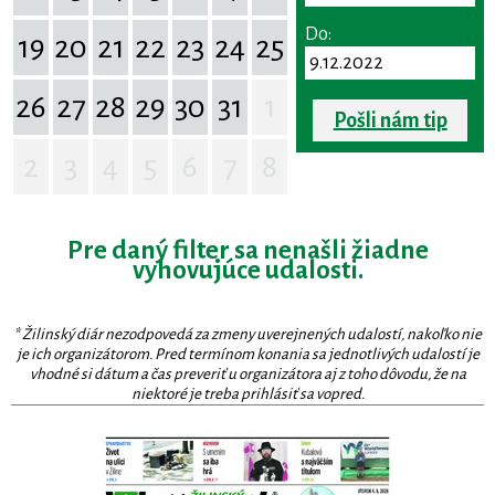
Do:
19
20
21
22
23
24
25
26
27
28
29
30
31
1
Pošli nám tip
2
3
4
5
6
7
8
Pre daný filter sa nenašli žiadne
vyhovujúce udalosti.
* Žilinský diár nezodpovedá za zmeny uverejnených udalostí, nakoľko nie
je ich organizátorom. Pred termínom konania sa jednotlivých udalostí je
vhodné si dátum a čas preveriť u organizátora aj z toho dôvodu, že na
niektoré je treba prihlásiť sa vopred.