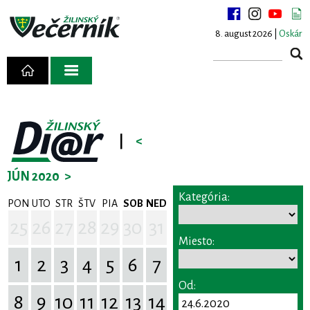
8. august 2026 |
Oskár
|
<
JÚN 2020
>
Kategória:
PON
UTO
STR
ŠTV
PIA
SOB
NED
25
26
27
28
29
30
31
Miesto:
1
2
3
4
5
6
7
Od:
8
9
10
11
12
13
14