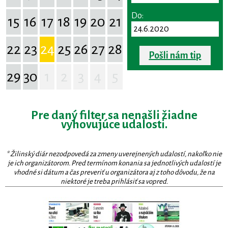
Do:
15
16
17
18
19
20
21
22
23
24
25
26
27
28
Pošli nám tip
29
30
1
2
3
4
5
Pre daný filter sa nenašli žiadne
vyhovujúce udalosti.
* Žilinský diár nezodpovedá za zmeny uverejnených udalostí, nakoľko nie
je ich organizátorom. Pred termínom konania sa jednotlivých udalostí je
vhodné si dátum a čas preveriť u organizátora aj z toho dôvodu, že na
niektoré je treba prihlásiť sa vopred.