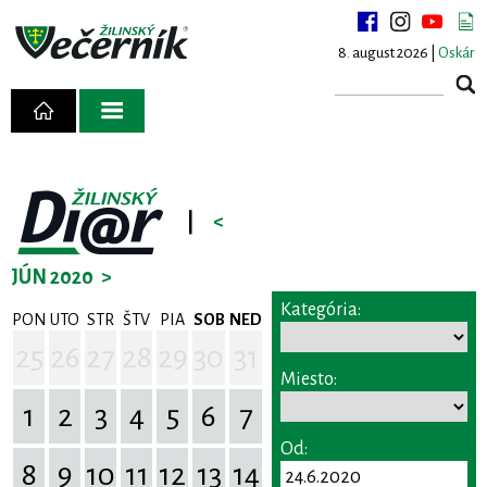
8. august 2026 |
Oskár
|
<
JÚN 2020
>
Kategória:
PON
UTO
STR
ŠTV
PIA
SOB
NED
25
26
27
28
29
30
31
Miesto:
1
2
3
4
5
6
7
Od:
8
9
10
11
12
13
14