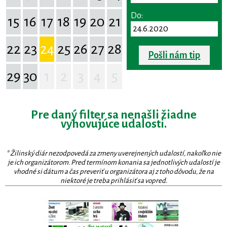
Do:
15
16
17
18
19
20
21
22
23
24
25
26
27
28
Pošli nám tip
29
30
1
2
3
4
5
Pre daný filter sa nenašli žiadne
vyhovujúce udalosti.
* Žilinský diár nezodpovedá za zmeny uverejnených udalostí, nakoľko nie
je ich organizátorom. Pred termínom konania sa jednotlivých udalostí je
vhodné si dátum a čas preveriť u organizátora aj z toho dôvodu, že na
niektoré je treba prihlásiť sa vopred.