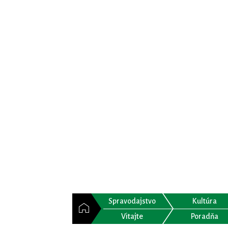
Spravodajstvo
Kultúra
Vitajte
Poradňa