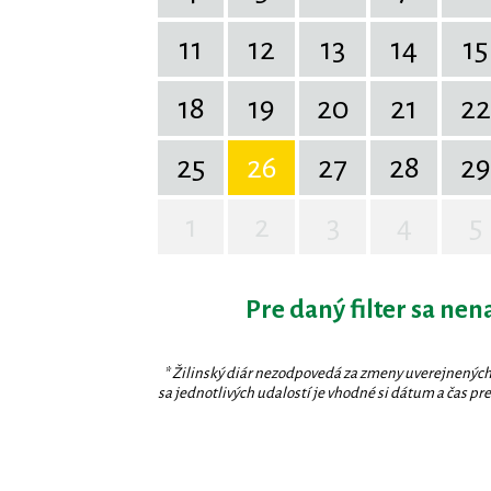
11
12
13
14
15
18
19
20
21
22
25
26
27
28
29
1
2
3
4
5
Pre daný filter sa nen
* Žilinský diár nezodpovedá za zmeny uverejnených
sa jednotlivých udalostí je vhodné si dátum a čas prev