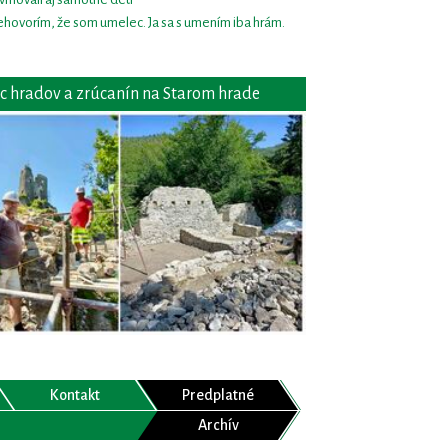
hovorím, že som umelec. Ja sa s umením iba hrám.
c hradov a zrúcanín na Starom hrade
Kontakt
Predplatné
Archív