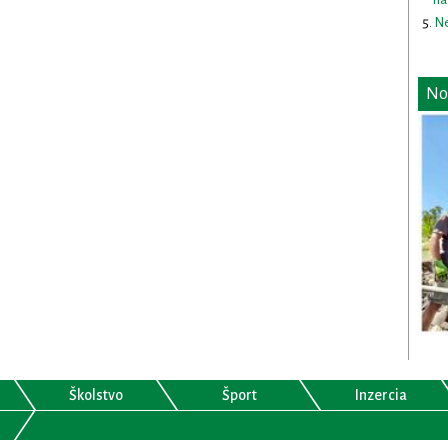
Ne
No
Školstvo
Šport
Inzercia