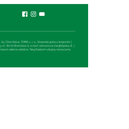
| Distribúcia: TOPAS, s. r. o., Slovenská pošta a kolportéri |
27, 810 05 Bratislava 15, e-mail:
zahranicna.tlac@slposta.sk
. |
hlasom vedenia redakcie. Nevyžiadané rukopisy nevraciame,