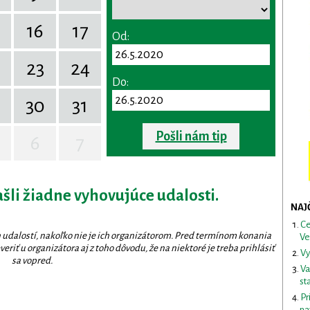
16
17
Od:
23
24
Do:
30
31
Pošli nám tip
6
7
ašli žiadne vyhovujúce udalosti.
NAJ
Ce
 udalostí, nakoľko nie je ich organizátorom. Pred termínom konania
Ve
eriť u organizátora aj z toho dôvodu, že na niektoré je treba prihlásiť
Vy
sa vopred.
Va
st
Pr
na