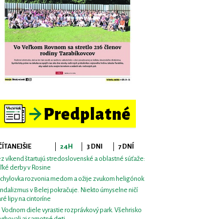
ČÍTANEJŠIE
24H
3 DNI
7 DNÍ
z víkend štartujú stredoslovenské a oblastné súťaže:
ľké derby v Rosine
chylovka rozvonia medom a ožije zvukom heligónok
ndalizmus v Belej pokračuje. Niekto úmyselne ničí
aré lipy na cintoríne
i Vodnom diele vyrastie rozprávkový park. Všehrisko
vrhovali aj samotné deti