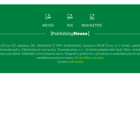
ARCHÍV
RSS
NEWSLETTER
lina, IČO: 46495959, DIČ: 2820016078, IČ DPH: SK2820016078, Zapísané v OR SR Žilina: vl. č. 10764/L, oddiel: Sa 
ovenskej pošty | Objednávky do zahraničia: Slovenská pošta, a. s., Stredisko predplatného tlače, Nám. slobody 
va vyhradené. Akékoľvek rozmnožovanie textu, fotografií a grafov len s výhradným a predchádzajúcim sú
neobjednané nehonorujeme.
Etický kódex novinára
Vyrobilo
Soft Studio