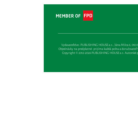
Vydavateľsťvo: PUBLISHING HOUSE a.s., Jána Milca 6, 010 01 Ži
Objednávky na predplatné: prijíma každá pošta a doručovateľ Sl
Copyright © 2012-2026 PUBLISHING HOUSE a.s. Autorské prá