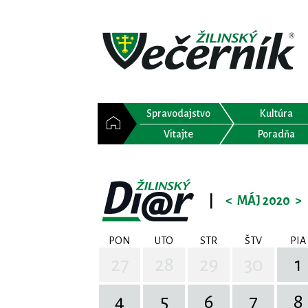
Spravodajstvo
Kultúra
Vitajte
Poradňa
|
<
MÁJ 2020
>
PON
UTO
STR
ŠTV
PIA
27
28
29
30
1
4
5
6
7
8