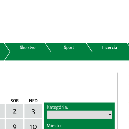
Školstvo
Šport
Inzercia
SOB
NED
Kategória:
2
3
9
10
Miesto: