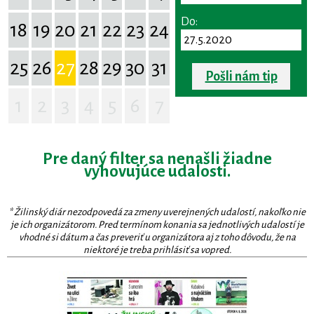
Do:
18
19
20
21
22
23
24
25
26
27
28
29
30
31
Pošli nám tip
1
2
3
4
5
6
7
Pre daný filter sa nenašli žiadne
vyhovujúce udalosti.
* Žilinský diár nezodpovedá za zmeny uverejnených udalostí, nakoľko nie
je ich organizátorom. Pred termínom konania sa jednotlivých udalostí je
vhodné si dátum a čas preveriť u organizátora aj z toho dôvodu, že na
niektoré je treba prihlásiť sa vopred.