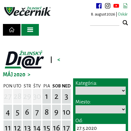
8. august 2026 |
Oskár
|
<
MÁJ 2020
>
Kategória:
PON
UTO
STR
ŠTV
PIA
SOB
NED
27
28
29
30
1
2
3
Miesto:
4
5
6
7
8
9
10
Od:
11
12
13
14
15
16
17