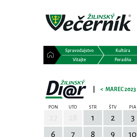
Spravodajstvo
Kultúra
Vitajte
Poradňa
|
<
MAREC 2023
PON
UTO
STR
ŠTV
PIA
27
28
1
2
3
6
7
8
9
10