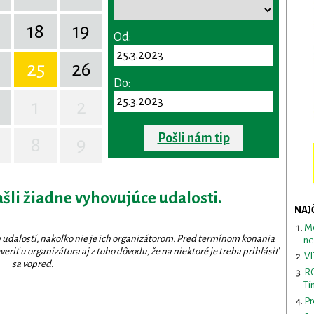
18
19
Od:
25
26
Do:
1
2
Pošli nám tip
8
9
ašli žiadne vyhovujúce udalosti.
NAJ
Me
 udalostí, nakoľko nie je ich organizátorom. Pred termínom konania
ne
eriť u organizátora aj z toho dôvodu, že na niektoré je treba prihlásiť
VI
sa vopred.
RO
Tí
Pr