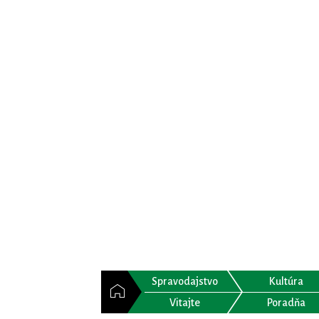
Spravodajstvo
Kultúra
Vitajte
Poradňa