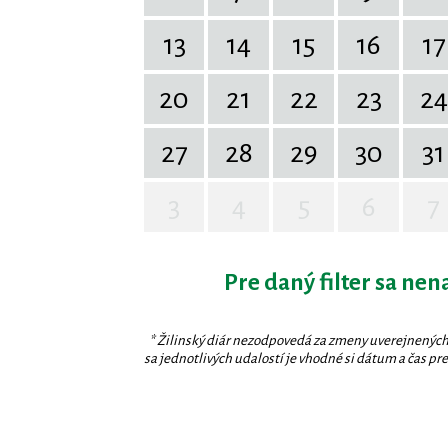
13
14
15
16
17
20
21
22
23
24
27
28
29
30
31
3
4
5
6
7
Pre daný filter sa nen
* Žilinský diár nezodpovedá za zmeny uverejnených
sa jednotlivých udalostí je vhodné si dátum a čas prev