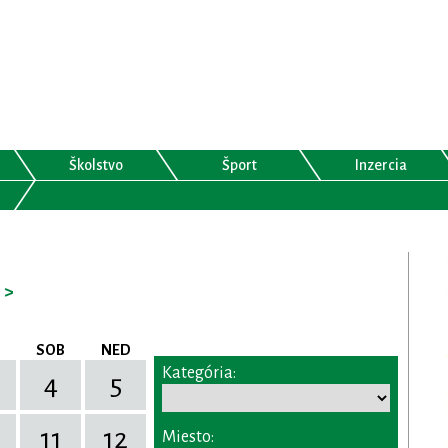
Školstvo
Šport
Inzercia
>
SOB
NED
Kategória:
4
5
11
12
Miesto: