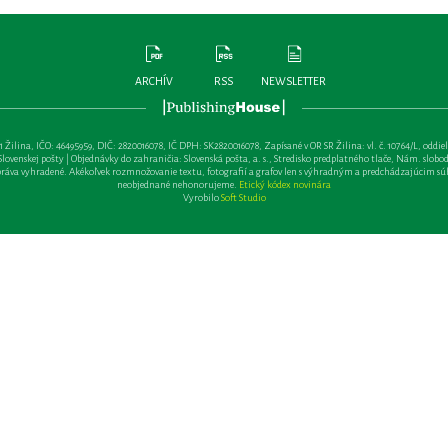
ARCHÍV
RSS
NEWSLETTER
lina, IČO: 46495959, DIČ: 2820016078, IČ DPH: SK2820016078, Zapísané v OR SR Žilina: vl. č. 10764/L, oddiel: Sa 
ovenskej pošty | Objednávky do zahraničia: Slovenská pošta, a. s., Stredisko predplatného tlače, Nám. slobody 
va vyhradené. Akékoľvek rozmnožovanie textu, fotografií a grafov len s výhradným a predchádzajúcim sú
neobjednané nehonorujeme.
Etický kódex novinára
Vyrobilo
Soft Studio