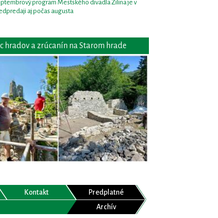
ptembrový program Mestského divadla Žilina je v
edpredaji aj počas augusta
c hradov a zrúcanín na Starom hrade
Kontakt
Predplatné
Archív