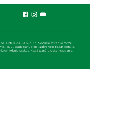
| Distribúcia: TOPAS, s. r. o., Slovenská pošta a kolportéri |
27, 810 05 Bratislava 15, e-mail:
zahranicna.tlac@slposta.sk
. |
hlasom vedenia redakcie. Nevyžiadané rukopisy nevraciame,