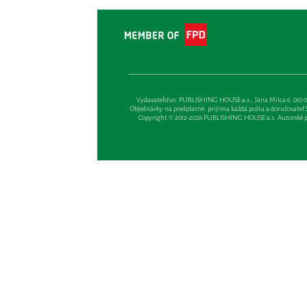
Vydavateľsťvo: PUBLISHING HOUSE a.s., Jána Milca 6, 010 01 Ži
Objednávky na predplatné: prijíma každá pošta a doručovateľ Sl
Copyright © 2012-2026 PUBLISHING HOUSE a.s. Autorské prá