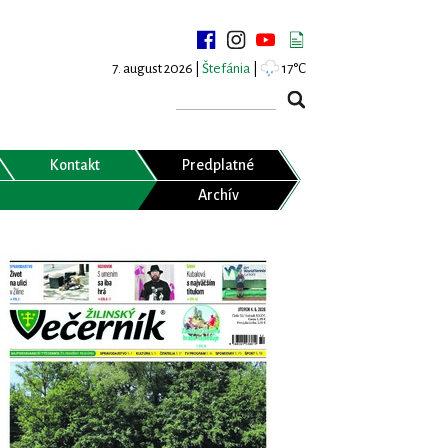
7. august 2026 |
Štefánia
|
17°C
Kontakt
Predplatné
Archív