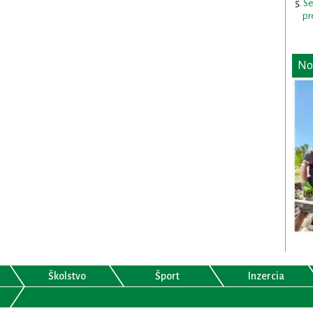
Se
pr
No
Školstvo
Šport
Inzercia