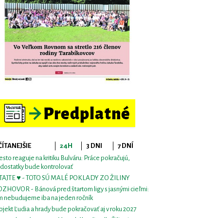
ČÍTANEJŠIE
24H
3 DNI
7 DNÍ
sto reaguje na kritiku Bulváru: Práce pokračujú,
dostatky bude kontrolovať
TAJTE ♥ - TOTO SÚ MALÉ POKLADY ZO ŽILINY
ZHOVOR - Bánová pred štartom ligy s jasnými cieľmi:
m nebudujeme iba na jeden ročník
ojekt Ľudia a hrady bude pokračovať aj v roku 2027