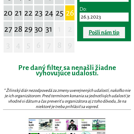
Do:
20
21
22
23
24
25
26
27
28
29
30
31
1
2
Pošli nám tip
3
4
5
6
7
8
9
Pre daný filter sa nenašli žiadne
vyhovujúce udalosti.
* Žilinský diár nezodpovedá za zmeny uverejnených udalostí, nakoľko nie
je ich organizátorom. Pred termínom konania sa jednotlivých udalostí je
vhodné si dátum a čas preveriť u organizátora aj z toho dôvodu, že na
niektoré je treba prihlásiť sa vopred.