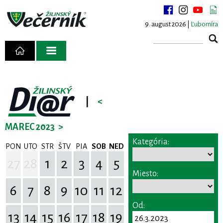
9. august 2026 |
Ľubomíra
|
<
MAREC 2023
>
Kategória:
PON
UTO
STR
ŠTV
PIA
SOB
NED
27
28
1
2
3
4
5
Miesto:
6
7
8
9
10
11
12
Od:
13
14
15
16
17
18
19