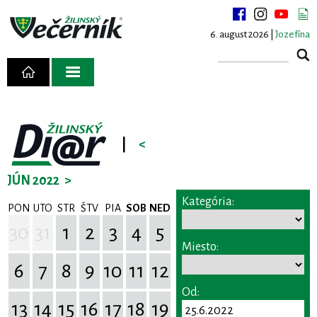
6. august 2026 |
Jozefína
|
<
JÚN 2022
>
Kategória:
PON
UTO
STR
ŠTV
PIA
SOB
NED
30
31
1
2
3
4
5
Miesto:
6
7
8
9
10
11
12
Od:
13
14
15
16
17
18
19