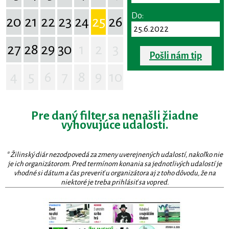
Do:
20
21
22
23
24
25
26
27
28
29
30
1
2
3
Pošli nám tip
4
5
6
7
8
9
10
Pre daný filter sa nenašli žiadne
vyhovujúce udalosti.
* Žilinský diár nezodpovedá za zmeny uverejnených udalostí, nakoľko nie
je ich organizátorom. Pred termínom konania sa jednotlivých udalostí je
vhodné si dátum a čas preveriť u organizátora aj z toho dôvodu, že na
niektoré je treba prihlásiť sa vopred.