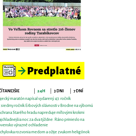
ČÍTANEJŠIE
24H
3 DNI
7 DNÍ
jecký maratón napísal vydarený 43. ročník
 siedmy ročník Erbových slávnosti v Brodne na výbornú
chrana Starého hradu napreduje míľovými krokmi
jchladnejšia noc za dva týždne. Ráno prinieslo na
ovensko výrazné ochladenie
chylovka rozvonia medom a ožije zvukom heligónok