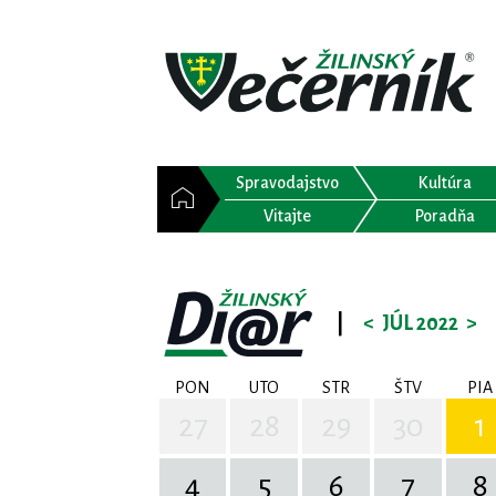
Spravodajstvo
Kultúra
Vitajte
Poradňa
|
<
JÚL 2022
>
PON
UTO
STR
ŠTV
PIA
27
28
29
30
1
4
5
6
7
8