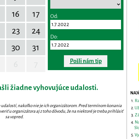
16
17
Od:
23
24
Do:
30
31
Pošli nám tip
6
7
ašli žiadne vyhovujúce udalosti.
NAJ
Ra
 udalostí, nakoľko nie je ich organizátorom. Pred termínom konania
Už
eriť u organizátora aj z toho dôvodu, že na niektoré je treba prihlásiť
Zá
sa vopred.
Na
Sl
Vy