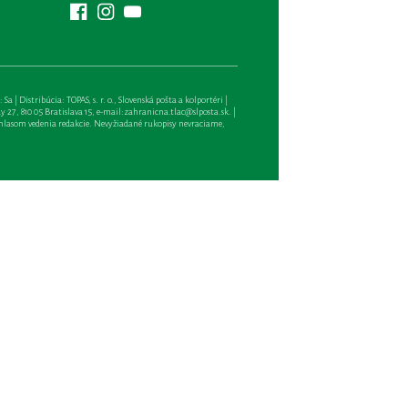
| Distribúcia: TOPAS, s. r. o., Slovenská pošta a kolportéri |
27, 810 05 Bratislava 15, e-mail:
zahranicna.tlac@slposta.sk
. |
hlasom vedenia redakcie. Nevyžiadané rukopisy nevraciame,