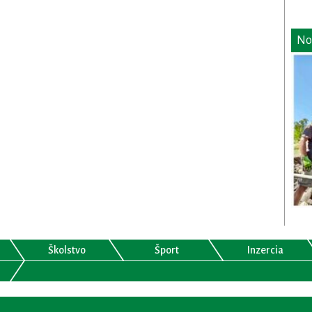
No
Školstvo
Šport
Inzercia