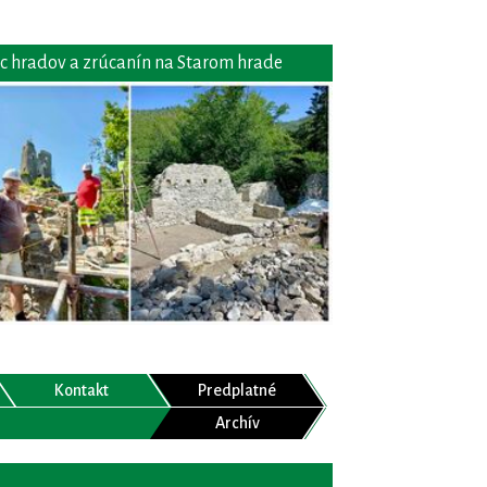
c hradov a zrúcanín na Starom hrade
Kontakt
Predplatné
Archív