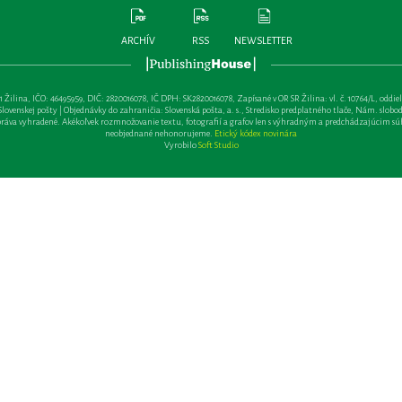
ARCHÍV
RSS
NEWSLETTER
lina, IČO: 46495959, DIČ: 2820016078, IČ DPH: SK2820016078, Zapísané v OR SR Žilina: vl. č. 10764/L, oddiel: Sa 
ovenskej pošty | Objednávky do zahraničia: Slovenská pošta, a. s., Stredisko predplatného tlače, Nám. slobody 
va vyhradené. Akékoľvek rozmnožovanie textu, fotografií a grafov len s výhradným a predchádzajúcim sú
neobjednané nehonorujeme.
Etický kódex novinára
Vyrobilo
Soft Studio