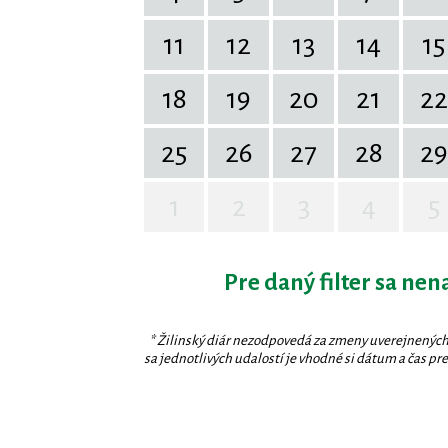
11
12
13
14
15
18
19
20
21
22
25
26
27
28
29
1
2
3
4
5
Pre daný filter sa nen
* Žilinský diár nezodpovedá za zmeny uverejnených
sa jednotlivých udalostí je vhodné si dátum a čas prev