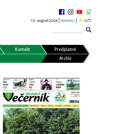
10. august 2026 |
Vavrinec
|
12°C
Kontakt
Predplatné
Archív