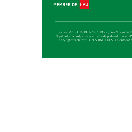
Vydavateľsťvo: PUBLISHING HOUSE a.s., Jána Milca 6, 010 01 Ži
Objednávky na predplatné: prijíma každá pošta a doručovateľ Sl
Copyright © 2012-2026 PUBLISHING HOUSE a.s. Autorské prá