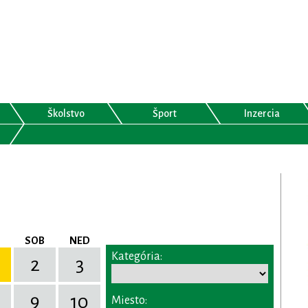
Školstvo
Šport
Inzercia
SOB
NED
Kategória:
2
3
9
10
Miesto: