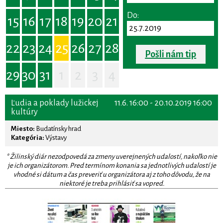
Do:
15
16
17
18
19
20
21
22
23
24
25
26
27
28
Pošli nám tip
29
30
31
1
2
3
4
Ľudia a poklady lužickej
11.6. 16:00 - 20.10.2019 16:00
kultúry
Miesto:
Budatínsky hrad
Kategória:
Výstavy
* Žilinský diár nezodpovedá za zmeny uverejnených udalostí, nakoľko nie
je ich organizátorom. Pred termínom konania sa jednotlivých udalostí je
vhodné si dátum a čas preveriť u organizátora aj z toho dôvodu, že na
niektoré je treba prihlásiť sa vopred.