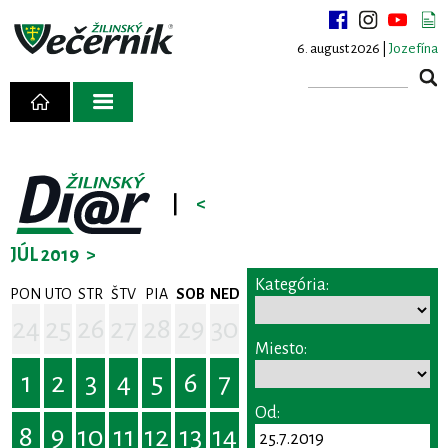
6. august 2026 |
Jozefína
|
<
JÚL 2019
>
Kategória:
PON
UTO
STR
ŠTV
PIA
SOB
NED
24
25
26
27
28
29
30
Miesto:
1
2
3
4
5
6
7
Od:
8
9
10
11
12
13
14