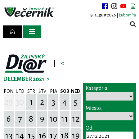
9. august 2026 |
Ľubomíra
|
<
DECEMBER 2021
>
Kategória:
PON
UTO
STR
ŠTV
PIA
SOB
NED
29
30
1
2
3
4
5
Miesto:
6
7
8
9
10
11
12
Od:
13
14
15
16
17
18
19