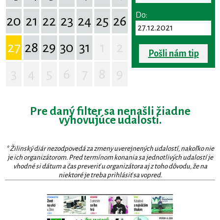
Do:
20
21
22
23
24
25
26
27
28
29
30
31
1
2
Pošli nám tip
3
4
5
6
7
8
9
Pre daný filter sa nenašli žiadne
vyhovujúce udalosti.
* Žilinský diár nezodpovedá za zmeny uverejnených udalostí, nakoľko nie
je ich organizátorom. Pred termínom konania sa jednotlivých udalostí je
vhodné si dátum a čas preveriť u organizátora aj z toho dôvodu, že na
niektoré je treba prihlásiť sa vopred.