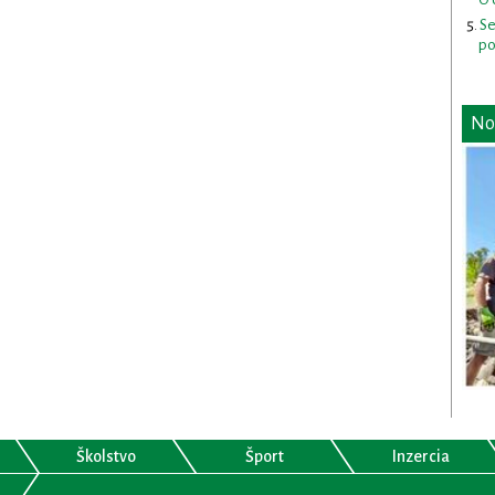
Se
po
No
Školstvo
Šport
Inzercia