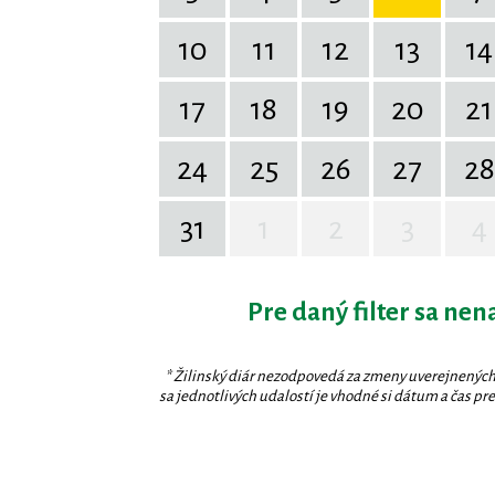
10
11
12
13
14
17
18
19
20
21
24
25
26
27
28
31
1
2
3
4
Pre daný filter sa nen
* Žilinský diár nezodpovedá za zmeny uverejnených
sa jednotlivých udalostí je vhodné si dátum a čas prev