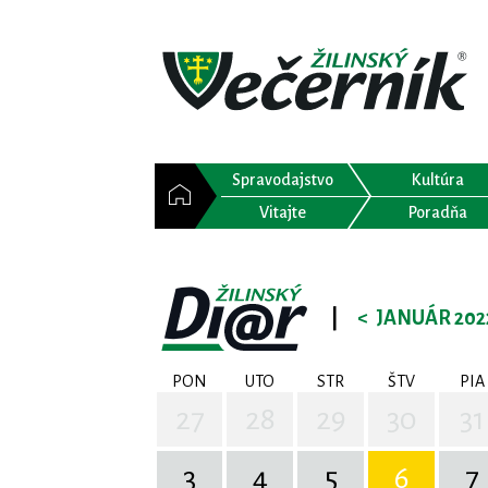
Spravodajstvo
Kultúra
Vitajte
Poradňa
|
<
JANUÁR 202
PON
UTO
STR
ŠTV
PIA
27
28
29
30
31
3
4
5
6
7