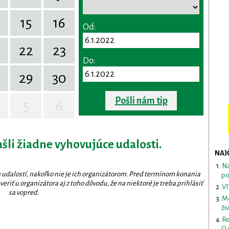
15
16
Od:
22
23
Do:
29
30
Pošli nám tip
5
6
ašli žiadne vyhovujúce udalosti.
NAJ
Na
 udalostí, nakoľko nie je ich organizátorom. Pred termínom konania
po
eriť u organizátora aj z toho dôvodu, že na niektoré je treba prihlásiť
VI
sa vopred.
Me
ži
Re
O 