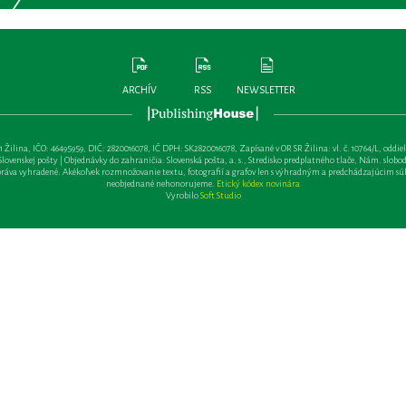
ARCHÍV
RSS
NEWSLETTER
lina, IČO: 46495959, DIČ: 2820016078, IČ DPH: SK2820016078, Zapísané v OR SR Žilina: vl. č. 10764/L, oddiel: Sa 
ovenskej pošty | Objednávky do zahraničia: Slovenská pošta, a. s., Stredisko predplatného tlače, Nám. slobody 
va vyhradené. Akékoľvek rozmnožovanie textu, fotografií a grafov len s výhradným a predchádzajúcim sú
neobjednané nehonorujeme.
Etický kódex novinára
Vyrobilo
Soft Studio