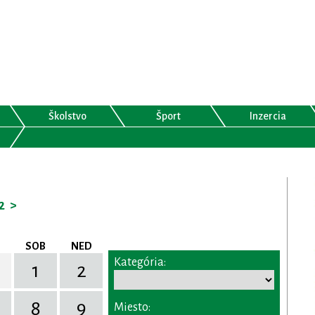
Školstvo
Šport
Inzercia
2
>
SOB
NED
Kategória:
1
2
8
9
Miesto: