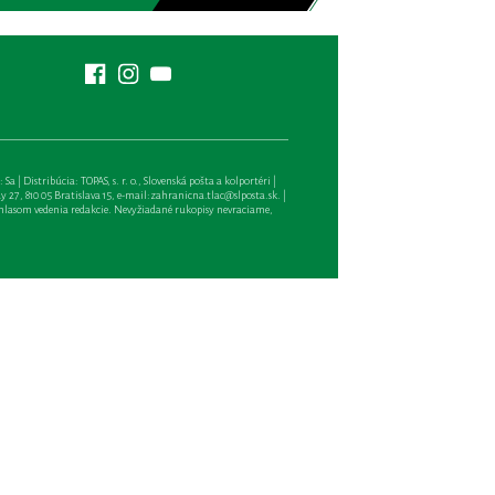
| Distribúcia: TOPAS, s. r. o., Slovenská pošta a kolportéri |
27, 810 05 Bratislava 15, e-mail:
zahranicna.tlac@slposta.sk
. |
hlasom vedenia redakcie. Nevyžiadané rukopisy nevraciame,