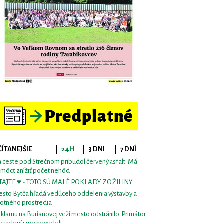
ČÍTANEJŠIE
24H
3 DNI
7 DNÍ
 ceste pod Strečnom pribudol červený asfalt. Má
môcť znížiť počet nehôd
TAJTE ♥ - TOTO SÚ MALÉ POKLADY ZO ŽILINY
sto Bytča hľadá vedúceho oddelenia výstavby a
votného prostredia
klamu na Burianovej veži mesto odstránilo. Primátor:
osadení sme nevedeli