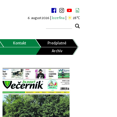
6. august 2026 |
Jozefína
|
28°C
Kontakt
Predplatné
Archív