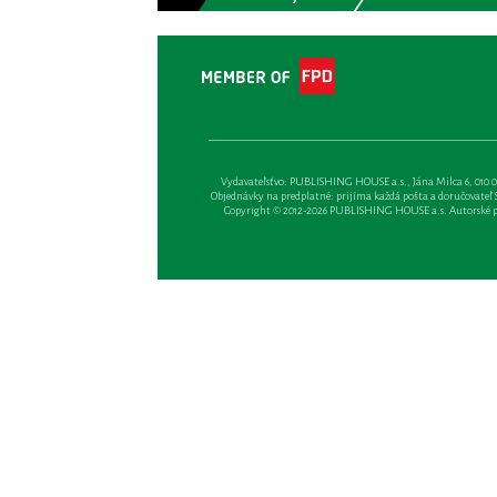
Vydavateľsťvo: PUBLISHING HOUSE a.s., Jána Milca 6, 010 01 Ži
Objednávky na predplatné: prijíma každá pošta a doručovateľ Sl
Copyright © 2012-2026 PUBLISHING HOUSE a.s. Autorské prá