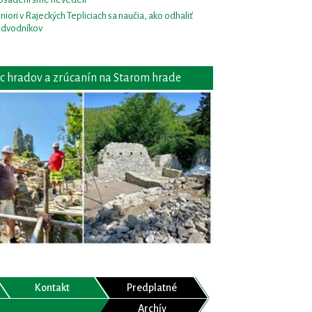
niori v Rajeckých Tepliciach sa naučia, ako odhaliť
dvodníkov
c hradov a zrúcanín na Starom hrade
Kontakt
Predplatné
Archív