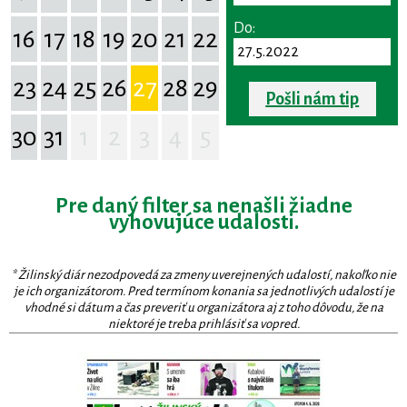
Do:
16
17
18
19
20
21
22
23
24
25
26
27
28
29
Pošli nám tip
30
31
1
2
3
4
5
Pre daný filter sa nenašli žiadne
vyhovujúce udalosti.
* Žilinský diár nezodpovedá za zmeny uverejnených udalostí, nakoľko nie
je ich organizátorom. Pred termínom konania sa jednotlivých udalostí je
vhodné si dátum a čas preveriť u organizátora aj z toho dôvodu, že na
niektoré je treba prihlásiť sa vopred.