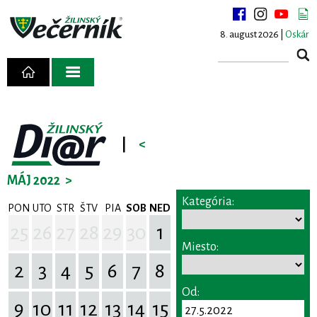
8. august 2026 |
Oskár
|
<
MÁJ 2022
>
Kategória:
PON
UTO
STR
ŠTV
PIA
SOB
NED
25
26
27
28
29
30
1
Miesto:
2
3
4
5
6
7
8
Od:
9
10
11
12
13
14
15