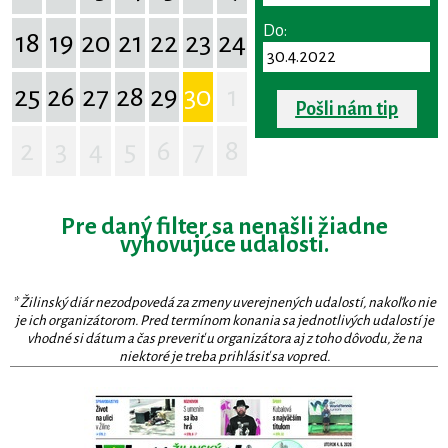
Do:
18
19
20
21
22
23
24
25
26
27
28
29
30
1
Pošli nám tip
2
3
4
5
6
7
8
Pre daný filter sa nenašli žiadne
vyhovujúce udalosti.
* Žilinský diár nezodpovedá za zmeny uverejnených udalostí, nakoľko nie
je ich organizátorom. Pred termínom konania sa jednotlivých udalostí je
vhodné si dátum a čas preveriť u organizátora aj z toho dôvodu, že na
niektoré je treba prihlásiť sa vopred.