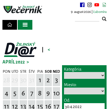
9. august 2026 |
Ľubomíra
|
<
APRÍL 2022
>
Kategória:
PON
UTO
STR
ŠTV
PIA
SOB
NED
28
29
30
31
1
2
3
Miesto:
4
5
6
7
8
9
10
Od:
11
12
13
14
15
16
17