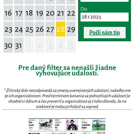
Do:
16
17
18
19
20
21
22
23
24
25
26
27
28
29
Pošli nám tip
30
31
1
2
3
4
5
Pre daný filter sa nenašli žiadne
vyhovujúce udalosti.
* Žilinský diár nezodpovedá za zmeny uverejnených udalostí, nakoľko nie
je ich organizátorom. Pred termínom konania sa jednotlivých udalostí je
vhodné si dátum a čas preveriť u organizátora aj z toho dôvodu, že na
niektoré je treba prihlásiť sa vopred.