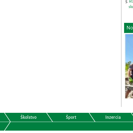
RO
sk
No
Školstvo
Šport
Inzercia