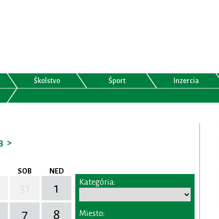
Školstvo
Šport
Inzercia
3
>
SOB
NED
Kategória:
31
1
7
8
Miesto: