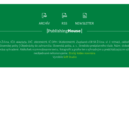
ARCHÍV
RSS
NEWSLETTER
lina, IČO: 46495959, DIČ: 2820016078, IČ DPH: SK2820016078, Zapísané v OR SR Žilina: vl. č. 10764/L, oddiel: Sa 
ovenskej pošty | Objednávky do zahraničia: Slovenská pošta, a. s., Stredisko predplatného tlače, Nám. slobody 
va vyhradené. Akékoľvek rozmnožovanie textu, fotografií a grafov len s výhradným a predchádzajúcim sú
neobjednané nehonorujeme.
Etický kódex novinára
Vyrobilo
Soft Studio