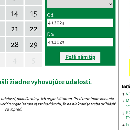
14
15
Od:
0
21
22
Do:
28
29
Pošli nám tip
4
5
ašli žiadne vyhovujúce udalosti.
NAJ
VI
 udalostí, nakoľko nie je ich organizátorom. Pred termínom konania
Me
eriť u organizátora aj z toho dôvodu, že na niektoré je treba prihlásiť
ne
sa vopred.
RO
Tí
Pr