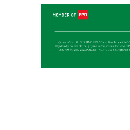
Vydavateľsťvo: PUBLISHING HOUSE a.s., Jána Milca 6, 010 01 Ži
Objednávky na predplatné: prijíma každá pošta a doručovateľ Sl
Copyright © 2012-2026 PUBLISHING HOUSE a.s. Autorské prá