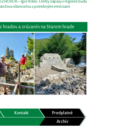
ZHOVOR – Igor Krško: Derby zápasy v regióne budú
utočnou slávnosťou s potrebnými emóciami
c hradov a zrúcanín na Starom hrade
Kontakt
Predplatné
Archív