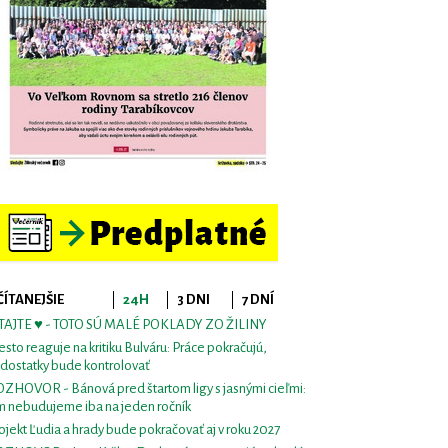
ČÍTANEJŠIE
24H
3 DNI
7 DNÍ
TAJTE ♥ - TOTO SÚ MALÉ POKLADY ZO ŽILINY
sto reaguje na kritiku Bulváru: Práce pokračujú,
dostatky bude kontrolovať
ZHOVOR - Bánová pred štartom ligy s jasnými cieľmi:
m nebudujeme iba na jeden ročník
ojekt Ľudia a hrady bude pokračovať aj v roku 2027