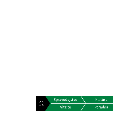
Spravodajstvo
Kultúra
Vitajte
Poradňa