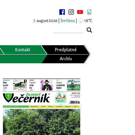
7. august 2026 |
Štefánia
|
18°C
Kontakt
Predplatné
Archív