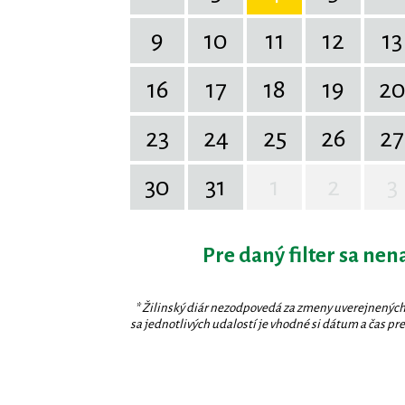
9
10
11
12
13
16
17
18
19
2
23
24
25
26
27
30
31
1
2
3
Pre daný filter sa nen
* Žilinský diár nezodpovedá za zmeny uverejnených
sa jednotlivých udalostí je vhodné si dátum a čas prev