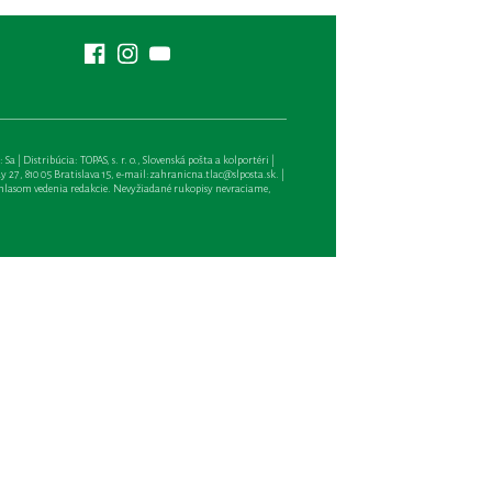
| Distribúcia: TOPAS, s. r. o., Slovenská pošta a kolportéri |
27, 810 05 Bratislava 15, e-mail:
zahranicna.tlac@slposta.sk
. |
hlasom vedenia redakcie. Nevyžiadané rukopisy nevraciame,