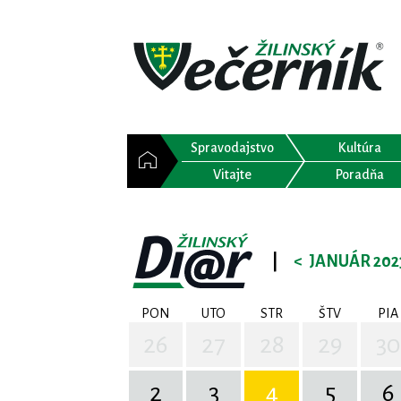
Spravodajstvo
Kultúra
Vitajte
Poradňa
|
<
JANUÁR 202
PON
UTO
STR
ŠTV
PIA
26
27
28
29
30
2
3
4
5
6