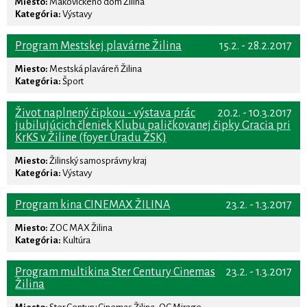
Miesto:
Makovického dom Žilina
Kategória:
Výstavy
Program Mestskej plavárne Žilina
15.2. - 28.2.2017
Miesto:
Mestská plaváreň Žilina
Kategória:
Šport
Život naplnený čipkou - výstava prác
20.2. - 10.3.2017
jubilujúcich členiek Klubu paličkovanej čipky Gracia pri
KrKS v Žiline (foyer Úradu ŽSK)
Miesto:
Žilinský samosprávny kraj
Kategória:
Výstavy
Program kina CINEMAX ŽILINA
23.2. - 1.3.2017
Miesto:
ZOC MAX Žilina
Kategória:
Kultúra
Program multikina Ster Century Cinemas
23.2. - 1.3.2017
Žilina