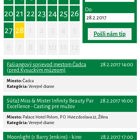
Do:
20
21
22
23
24
25
26
27
28
1
2
3
4
5
Pošli nám tip
6
7
8
9
10
11
12
Fašiangový sprievod mestom Čadca
28.2.2017 14:00
(pred Kysuckým múzeom)
Miesto:
Čadca
Kategória:
Verejné dianie
Súťaž Miss & Mister Infinity Beauty Par
28.2.2017 16:00
Excellence - Casting pre mužov
Miesto:
Palace Hotel Polom, P. O. Hviezdoslava 22, Žilina
Kategória:
Verejné dianie
Moonlight (r. Barry Jenkins) - kino
28.2.2017 17:00