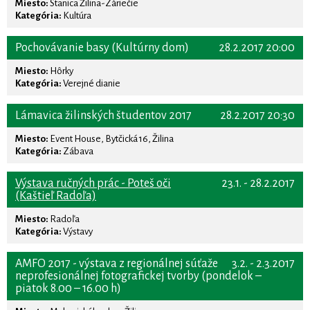
Miesto:
Stanica Žilina-Záriečie
Kategória:
Kultúra
Pochovávanie basy (Kultúrny dom)
28.2.2017 20:00
Miesto:
Hôrky
Kategória:
Verejné dianie
Lámavica žilinských študentov 2017
28.2.2017 20:30
Miesto:
Event House, Bytčická 16, Žilina
Kategória:
Zábava
Výstava ručných prác - Poteš oči
23.1. - 28.2.2017
(Kaštieľ Radoľa)
Miesto:
Radoľa
Kategória:
Výstavy
AMFO 2017 - výstava z regionálnej súťaže
3.2. - 2.3.2017
neprofesionálnej fotografickej tvorby (pondelok –
piatok 8.00 – 16.00 h)