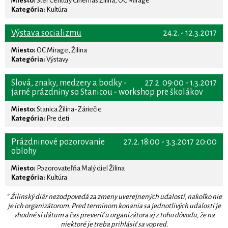
Miesto:
Ster Century Cinemas Žilina, OC Mirage
Kategória:
Kultúra
Výstava socializmu
24.2. - 12.3.2017
Miesto:
OC Mirage, Žilina
Kategória:
Výstavy
Slová, znaky, medzery a bodky -
27.2. 09:00 - 1.3.2017
jarné prázdniny so Stanicou - workshop pre školákov
Miesto:
Stanica Žilina-Záriečie
Kategória:
Pre deti
Prázdninové pozorovanie
27.2. 18:00 - 3.3.2017 20:00
oblohy
Miesto:
Pozorovateľňa Malý diel Žilina
Kategória:
Kultúra
* Žilinský diár nezodpovedá za zmeny uverejnených udalostí, nakoľko nie
je ich organizátorom. Pred termínom konania sa jednotlivých udalostí je
vhodné si dátum a čas preveriť u organizátora aj z toho dôvodu, že na
niektoré je treba prihlásiť sa vopred.