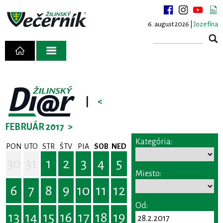
6. august 2026 |
Jozefína
|
<
FEBRUÁR 2017
>
Kategória:
PON
UTO
STR
ŠTV
PIA
SOB
NED
30
31
1
2
3
4
5
Miesto:
6
7
8
9
10
11
12
Od:
13
14
15
16
17
18
19