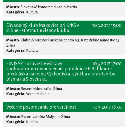
Miesto:
Slovenské komorné divadlo Martin
Kategória:
Kultúra
Divadelný klub Makovice pri KrKS v
10.3.2017 15:00
Žiline - stretnutie členov klubu
Miesto:
Klubový priestor Farského centra N3, Katedrálne námestie 25,
Žilina
Kategória:
Kultúra
FINISÁŽ - uzavretie výstavy
10.3.2017 17:00
spoluautorom rovnomennej publikácie P. Bálikom +
prednáška na tému Východiská, výučba a prax tvorby
písma na Slovensku
Miesto:
Rosenfeldov palác, Žilina
Kategória:
Verejné dianie
Večerné pozorovanie pre verejnosť
10.3.2017 18:30
Miesto:
Pozorovateľňa Malý diel Žilina
Kategória:
Kultúra