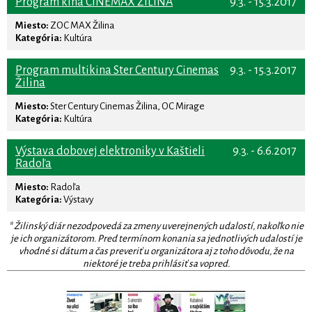
Program kina CINEMAX ŽILINA
9.3. - 15.3.2017
Miesto:
ZOC MAX Žilina
Kategória:
Kultúra
Program multikina Ster Century Cinemas
9.3. - 15.3.2017
Žilina
Miesto:
Ster Century Cinemas Žilina, OC Mirage
Kategória:
Kultúra
Výstava dobovej elektroniky v Kaštieli
9.3. - 6.6.2017
Radoľa
Miesto:
Radoľa
Kategória:
Výstavy
* Žilinský diár nezodpovedá za zmeny uverejnených udalostí, nakoľko nie
je ich organizátorom. Pred termínom konania sa jednotlivých udalostí je
vhodné si dátum a čas preveriť u organizátora aj z toho dôvodu, že na
niektoré je treba prihlásiť sa vopred.