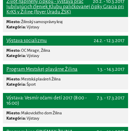
Život naplnený čipkou - výstava prác
20.2. - 10.3.2017
jubilujúcich členiek Klubu paličkovanej čipky Gracia pri
KrKS v Žiline (foyer Úradu ŽSK)
Miesto:
Žilinský samosprávny kraj
Kategória:
Výstavy
Výstava socializmu
24.2. - 12.3.2017
Miesto:
OC Mirage, Žilina
Kategória:
Výstavy
Program Mestskej plavárne Žilina
1.3. - 14.3.2017
Miesto:
Mestská plaváreň Žilina
Kategória:
Šport
Výstava: Vesmír očami detí 2017 (8:00 -
7.3. - 17.3.2017
16:00)
Miesto:
Makovického dom Žilina
Kategória:
Výstavy