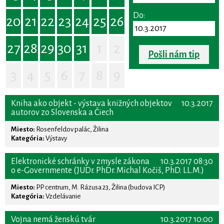
Do:
20
21
22
23
24
25
26
27
28
29
30
31
1
2
Pošli nám tip
3
4
5
6
7
8
9
Kniha ako objekt - výstava knižných objektov
10.3.2017
autorov zo Slovenska a Čiech
Miesto:
Rosenfeldov palác, Žilina
Kategória:
Výstavy
Elektronické schránky v zmysle zákona
10.3.2017 08:30
o e-Governmente (JUDr. PhDr. Michal Kočiš, PhD. LL.M.)
Miesto:
PP centrum, M. Rázusa 23, Žilina (budova ICP)
Kategória:
Vzdelávanie
Vojna nemá ženskú tvár
10.3.2017 10:00