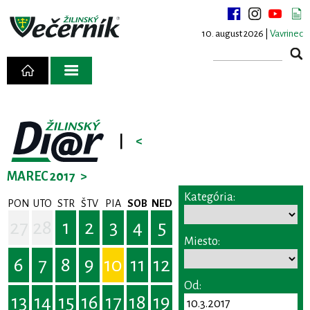
10. august 2026 |
Vavrinec
|
<
MAREC 2017
>
Kategória:
PON
UTO
STR
ŠTV
PIA
SOB
NED
27
28
1
2
3
4
5
Miesto:
6
7
8
9
10
11
12
Od:
13
14
15
16
17
18
19