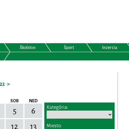
Školstvo
Šport
Inzercia
22
>
SOB
NED
Kategória:
5
6
12
13
Miesto: