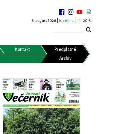
6. august 2026 |
Jozefína
|
20°C
Kontakt
Predplatné
Archív