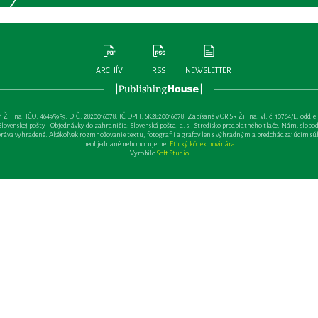
ARCHÍV
RSS
NEWSLETTER
lina, IČO: 46495959, DIČ: 2820016078, IČ DPH: SK2820016078, Zapísané v OR SR Žilina: vl. č. 10764/L, oddiel: Sa 
ovenskej pošty | Objednávky do zahraničia: Slovenská pošta, a. s., Stredisko predplatného tlače, Nám. slobody 
va vyhradené. Akékoľvek rozmnožovanie textu, fotografií a grafov len s výhradným a predchádzajúcim sú
neobjednané nehonorujeme.
Etický kódex novinára
Vyrobilo
Soft Studio