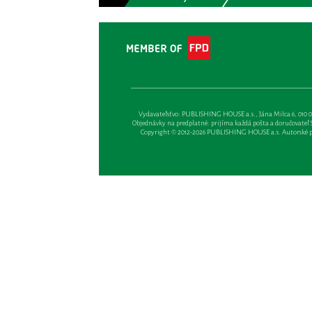
Vydavateľsťvo: PUBLISHING HOUSE a.s., Jána Milca 6, 010 01 Ži
Objednávky na predplatné: prijíma každá pošta a doručovateľ Sl
Copyright © 2012-2026 PUBLISHING HOUSE a.s. Autorské prá