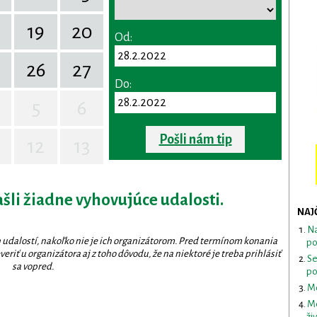
19
20
Od:
26
27
Do:
5
6
Pošli nám tip
12
13
ašli žiadne vyhovujúce udalosti.
NAJ
Na
 udalostí, nakoľko nie je ich organizátorom. Pred termínom konania
po
eriť u organizátora aj z toho dôvodu, že na niektoré je treba prihlásiť
Se
sa vopred.
po
Mo
Me
ži