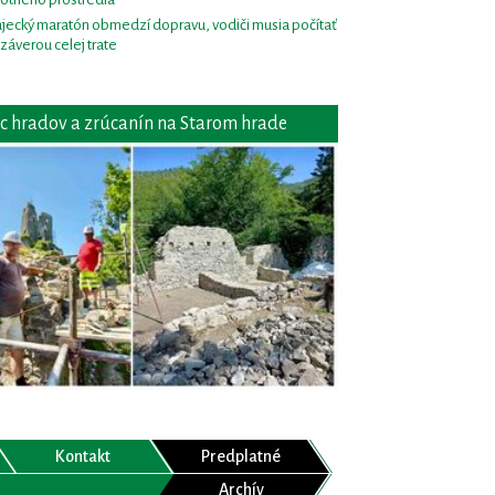
jecký maratón obmedzí dopravu, vodiči musia počítať
uzáverou celej trate
c hradov a zrúcanín na Starom hrade
Kontakt
Predplatné
Archív