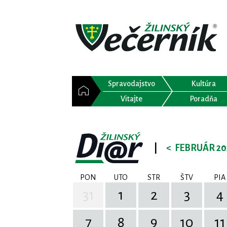
Spravodajstvo
Kultúra
Vitajte
Poradňa
|
<
FEBRUÁR 20
PON
UTO
STR
ŠTV
PIA
31
1
2
3
4
7
8
9
10
11