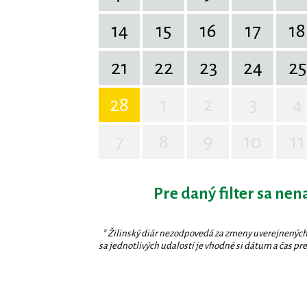
14
15
16
17
18
21
22
23
24
25
28
1
2
3
4
7
8
9
10
11
Pre daný filter sa nen
* Žilinský diár nezodpovedá za zmeny uverejnených
sa jednotlivých udalostí je vhodné si dátum a čas prev