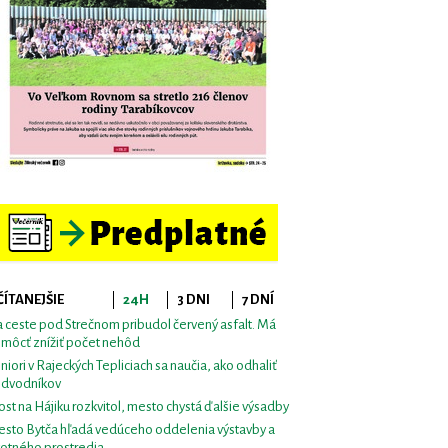
ČÍTANEJŠIE
24H
3 DNI
7 DNÍ
 ceste pod Strečnom pribudol červený asfalt. Má
môcť znížiť počet nehôd
niori v Rajeckých Tepliciach sa naučia, ako odhaliť
dvodníkov
st na Hájiku rozkvitol, mesto chystá ďalšie výsadby
sto Bytča hľadá vedúceho oddelenia výstavby a
votného prostredia