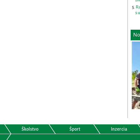
Ra
s 
No
Školstvo
Šport
Inzercia