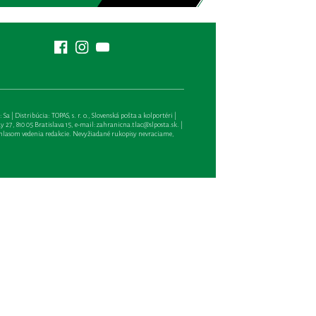
| Distribúcia: TOPAS, s. r. o., Slovenská pošta a kolportéri |
27, 810 05 Bratislava 15, e-mail:
zahranicna.tlac@slposta.sk
. |
hlasom vedenia redakcie. Nevyžiadané rukopisy nevraciame,