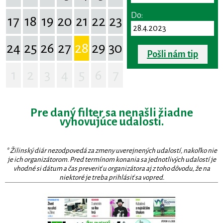
Do:
17
18
19
20
21
22
23
24
25
26
27
28
29
30
Pošli nám tip
1
2
3
4
5
6
7
Pre daný filter sa nenašli žiadne
vyhovujúce udalosti.
* Žilinský diár nezodpovedá za zmeny uverejnených udalostí, nakoľko nie
je ich organizátorom. Pred termínom konania sa jednotlivých udalostí je
vhodné si dátum a čas preveriť u organizátora aj z toho dôvodu, že na
niektoré je treba prihlásiť sa vopred.