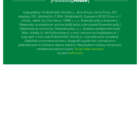
Vydavateľsťvo: PUBLISHING HOUSE a.s., Jána Milca 6, 010 01 Žilina, IČO:
46495959, DIČ: 2820016078, IČ DPH: SK2820016078, Zapísané v OR SR Žilina: vl. č.
10764/L, oddiel: Sa | Distribúcia: TOPAS, s. r. o., Slovenská pošta a kolportéri |
Objednávky na predplatné: prijíma každá pošta a doručovateľ Slovenskej pošty |
Objednávky do zahraničia: Slovenská pošta, a. s., Stredisko predplatného tlače,
Nám. slobody 27, 810 05 Bratislava 15, e-mail:
zahranicna.tlac@slposta.sk
. |
Copyright © 2012-2026 PUBLISHING HOUSE a.s. Autorské práva vyhradené.
Akékoľvek rozmnožovanie textu, fotografií a grafov len s výhradným a
predchádzajúcim súhlasom vedenia redakcie. Nevyžiadané rukopisy nevraciame,
neobjednané nehonorujeme.
Etický kódex novinára
Vyrobilo
Soft Studio