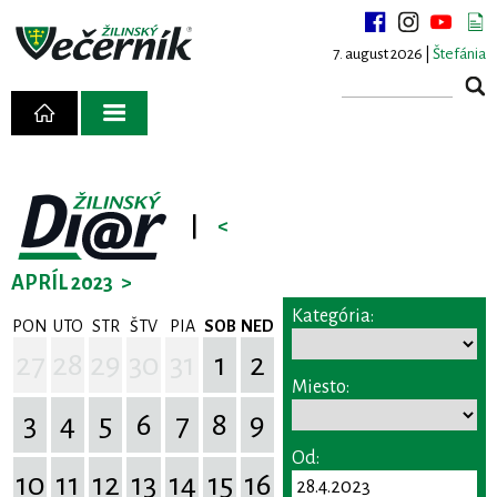
7. august 2026 |
Štefánia
|
<
APRÍL 2023
>
Kategória:
PON
UTO
STR
ŠTV
PIA
SOB
NED
27
28
29
30
31
1
2
Miesto:
3
4
5
6
7
8
9
Od:
10
11
12
13
14
15
16