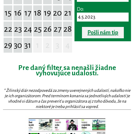
Do:
15
16
17
18
19
20
21
22
23
24
25
26
27
28
Pošli nám tip
29
30
31
1
2
3
4
Pre daný filter sa nenašli žiadne
vyhovujúce udalosti.
* Žilinský diár nezodpovedá za zmeny uverejnených udalostí, nakoľko nie
je ich organizátorom. Pred termínom konania sa jednotlivých udalostí je
vhodné si dátum a čas preveriť u organizátora aj z toho dôvodu, že na
niektoré je treba prihlásiť sa vopred.