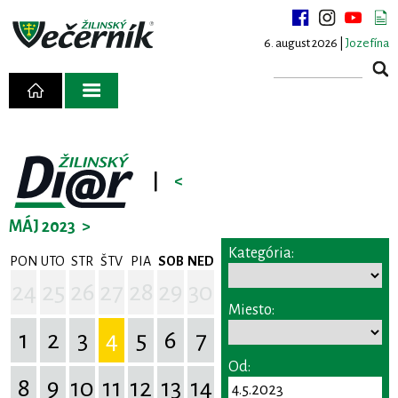
6. august 2026 |
Jozefína
|
<
MÁJ 2023
>
Kategória:
PON
UTO
STR
ŠTV
PIA
SOB
NED
24
25
26
27
28
29
30
Miesto:
1
2
3
4
5
6
7
Od:
8
9
10
11
12
13
14