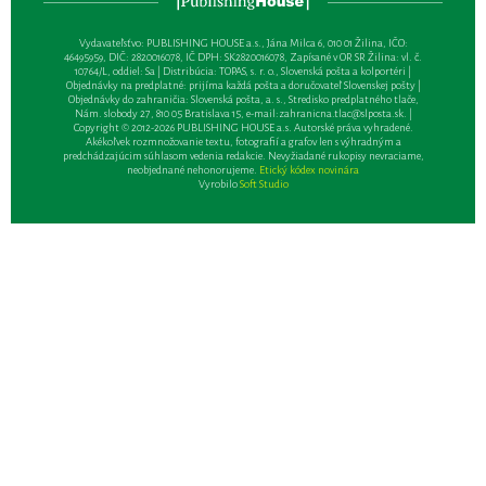
Vydavateľsťvo: PUBLISHING HOUSE a.s., Jána Milca 6, 010 01 Žilina, IČO:
46495959, DIČ: 2820016078, IČ DPH: SK2820016078, Zapísané v OR SR Žilina: vl. č.
10764/L, oddiel: Sa | Distribúcia: TOPAS, s. r. o., Slovenská pošta a kolportéri |
Objednávky na predplatné: prijíma každá pošta a doručovateľ Slovenskej pošty |
Objednávky do zahraničia: Slovenská pošta, a. s., Stredisko predplatného tlače,
Nám. slobody 27, 810 05 Bratislava 15, e-mail:
zahranicna.tlac@slposta.sk
. |
Copyright © 2012-2026 PUBLISHING HOUSE a.s. Autorské práva vyhradené.
Akékoľvek rozmnožovanie textu, fotografií a grafov len s výhradným a
predchádzajúcim súhlasom vedenia redakcie. Nevyžiadané rukopisy nevraciame,
neobjednané nehonorujeme.
Etický kódex novinára
Vyrobilo
Soft Studio