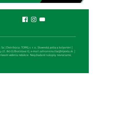
| Distribúcia: TOPAS, s. r. o., Slovenská pošta a kolportéri |
27, 810 05 Bratislava 15, e-mail:
zahranicna.tlac@slposta.sk
. |
hlasom vedenia redakcie. Nevyžiadané rukopisy nevraciame,