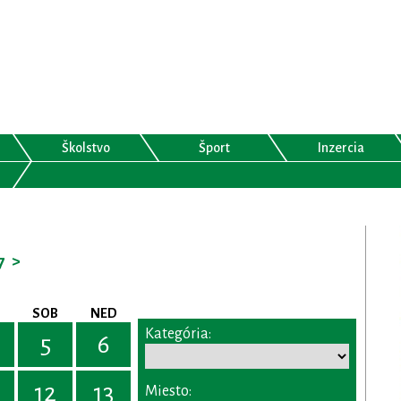
Školstvo
Šport
Inzercia
7
>
SOB
NED
Kategória:
5
6
12
13
Miesto: