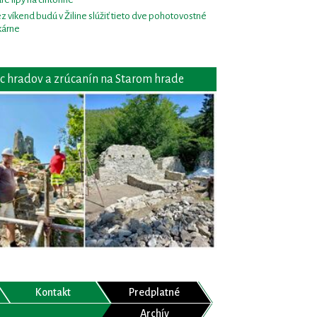
z víkend budú v Žiline slúžiť tieto dve pohotovostné
kárne
c hradov a zrúcanín na Starom hrade
Kontakt
Predplatné
Archív