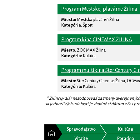
Program Mestskej plavárne Žilina
Miesto:
Mestská plaváreň Žilina
Kategória:
Šport
Program kina CINEMAX ŽILINA
Miesto:
ZOC MAX Žilina
Kategória:
Kultúra
Program multikina Ster Century Ci
Miesto:
Ster Century Cinemas Žilina, OC Mi
Kategória:
Kultúra
* Žilinský diár nezodpovedá za zmeny uverejnených
sa jednotlivých udalostí je vhodné si dátum a čas prev
Spravodajstvo
Kultúra
Vitajte
Poradňa