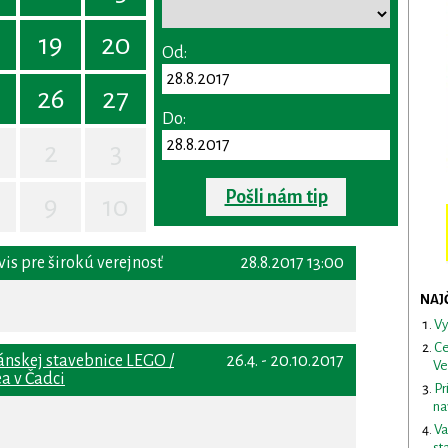
19
20
Od:
26
27
Do:
2
3
Pošli nám tip
9
10
is pre širokú verejnosť
28.8.2017 13:00
NAJ
Vy
Ce
ánskej stavebnice LEGO /
26.4. - 20.10.2017
Ve
a v Čadci
Pr
na
Va
st