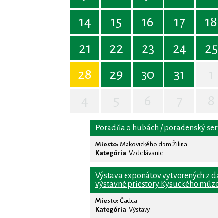
14
15
16
17
18
21
22
23
24
25
28
29
30
31
1
4
5
6
7
8
Poradňa o hubách / poradenský serv
Miesto:
Makovického dom Žilina
Kategória:
Vzdelávanie
Výstava exponátov vytvorených z d
výstavné priestory Kysuckého múze
Miesto:
Čadca
Kategória:
Výstavy