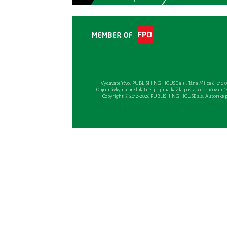
Vydavateľsťvo: PUBLISHING HOUSE a.s., Jána Milca 6, 010 01 Ži
Objednávky na predplatné: prijíma každá pošta a doručovateľ Sl
Copyright © 2012-2026 PUBLISHING HOUSE a.s. Autorské prá