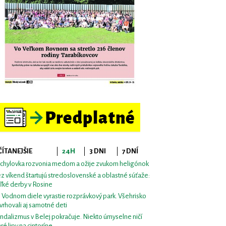
ČÍTANEJŠIE
24H
3 DNI
7 DNÍ
chylovka rozvonia medom a ožije zvukom heligónok
z víkend štartujú stredoslovenské a oblastné súťaže:
ľké derby v Rosine
i Vodnom diele vyrastie rozprávkový park. Všehrisko
vrhovali aj samotné deti
ndalizmus v Belej pokračuje. Niekto úmyselne ničí
aré lipy na cintoríne