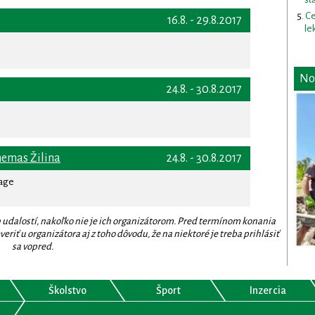
Ce
16.8. - 29.8.2017
le
No
24.8. - 30.8.2017
nemas Žilina
24.8. - 30.8.2017
rage
 udalostí, nakoľko nie je ich organizátorom. Pred termínom konania
eriť u organizátora aj z toho dôvodu, že na niektoré je treba prihlásiť
sa vopred.
Školstvo
Šport
Inzercia