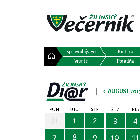
Spravodajstvo
Kultúra
Vitajte
Poradňa
|
<
AUGUST 201
PON
UTO
STR
ŠTV
PIA
31
1
2
3
4
7
8
9
10
11