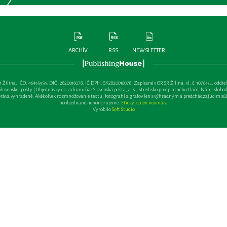
ARCHÍV
RSS
NEWSLETTER
lina, IČO: 46495959, DIČ: 2820016078, IČ DPH: SK2820016078, Zapísané v OR SR Žilina: vl. č. 10764/L, oddiel: Sa 
ovenskej pošty | Objednávky do zahraničia: Slovenská pošta, a. s., Stredisko predplatného tlače, Nám. slobody 
va vyhradené. Akékoľvek rozmnožovanie textu, fotografií a grafov len s výhradným a predchádzajúcim sú
neobjednané nehonorujeme.
Etický kódex novinára
Vyrobilo
Soft Studio